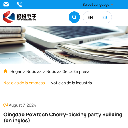
Qingdao
Select Language
▼
Powtech
EN
ES
Cherry-
picking
party
Building
(en
inglés)
Hogar
Noticias
Noticias De La Empresa
Noticias de la empresa
Noticias de la industria
August 7, 2024
Qingdao Powtech Cherry-picking party Building
(en inglés)