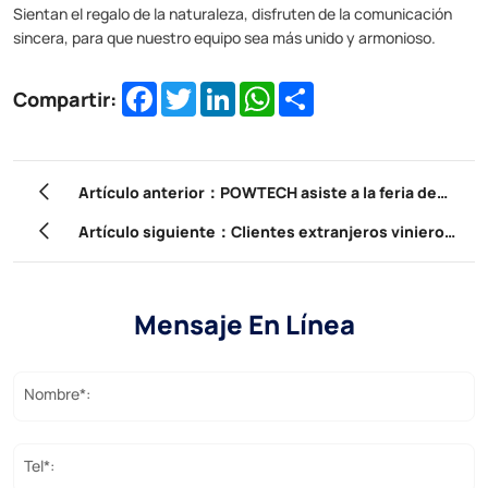
Sientan el regalo de la naturaleza, disfruten de la comunicación
sincera, para que nuestro equipo sea más unido y armonioso.
Facebook
Twitter
LinkedIn
WhatsApp
Share
Compartir:
Artículo anterior：POWTECH asiste a la feria de
cantón en 2024
Artículo siguiente：Clientes extranjeros vinieron
a nuestra empresa para participar en la
capacitación de productos.
Mensaje En Línea
Nombre*:
Tel*: