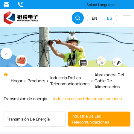
Abrazadera
Select Language
▼
del
EN
ES
cable
de
alimentación
Abrazadera Del
Industria De Las
Hogar
Products
Cable De
Telecomunicaciones
Alimentación
Transmisión de energía
Industria de las telecomunicaciones
Industria De Las
Transmisión De Energía
Telecomunicaciones