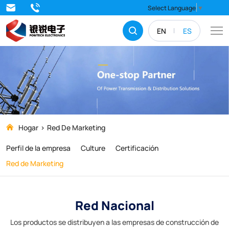
QINGDAO
Select Language
▼
POWTECH
EN
ES
ELECTRONICS
CO.,
LTD.
Hogar
Red De Marketing
Perfil de la empresa
Culture
Certificación
Red de Marketing
Red Nacional
Los productos se distribuyen a las empresas de construcción de