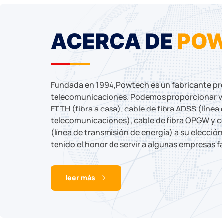
ACERCA DE
PO
Fundada en 1994,Powtech es un fabricante pr
telecomunicaciones. Podemos proporcionar va
FTTH (fibra a casa), cable de fibra ADSS (línea
telecomunicaciones), cable de fibra OPGW y 
(línea de transmisión de energía) a su elecció
tenido el honor de servir a algunas empresas 
mundo tales como: Huawei,UK/BT, Telenco/ Franc
CNT/Ecudor, Chile Telecom, KPLC/ Kenia y etc.
leer más