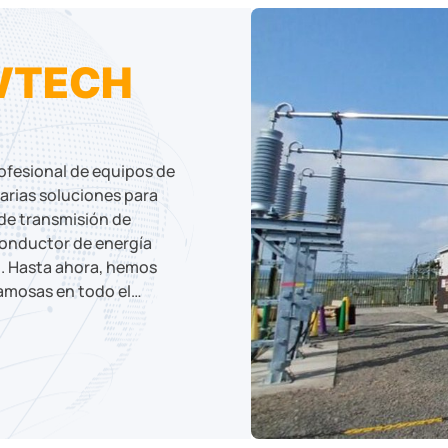
WTECH
ofesional de equipos de
rias soluciones para
 de transmisión de
conductor de energía
n. Hasta ahora, hemos
famosas en todo el
ia, Allied Bolt/ EE.UU.,