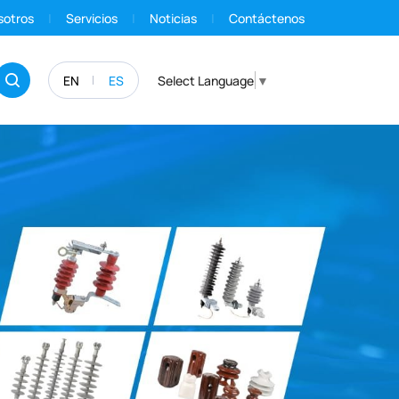
sotros
Servicios
Noticias
Contáctenos
EN
ES
Select Language
▼