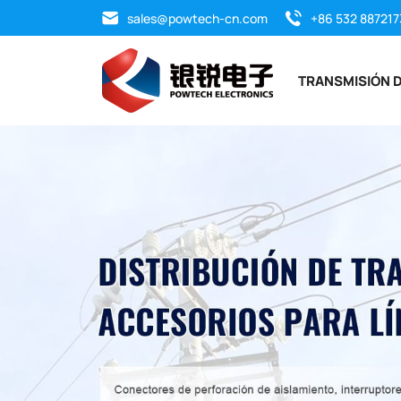
QINGDAO
sales@powtech-cn.com
+86 532 887217
POWTECH
TRANSMISIÓN D
ELECTRONICS
CO.,
LTD.