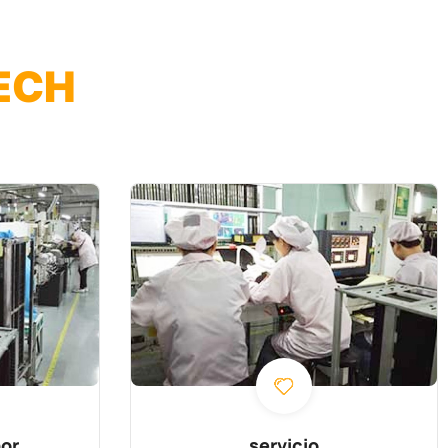
ECH
or
servicio