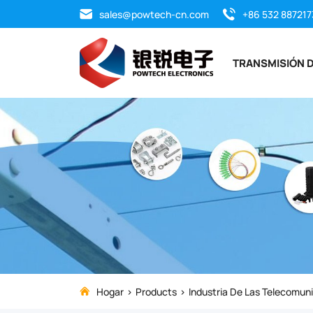
FAT,
sales@powtech-cn.com
+86 532 887217
Marco
TRANSMISIÓN D
de
Distribución
Óptica
(ODF)
Hogar
Products
Industria De Las Telecomun