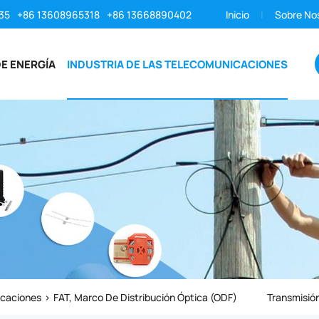
35
+86 13608965318
+86 13668890402
Inicio
Sobre No
E ENERGÍA
INDUSTRIA DE LAS TELECOMUNICACIONES
icaciones
FAT, Marco De Distribución Óptica (ODF)
Transmisión