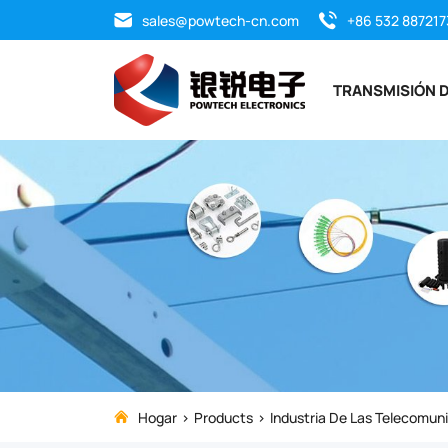
Instalar
sales@powtech-cn.com
+86 532 887217
herramientas
TRANSMISIÓN D
Hogar
Products
Industria De Las Telecomun