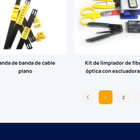
anda de banda de cable
Kit de limpiador de fib
plano
óptica con escluadora
Stripper FC-6S
1
2