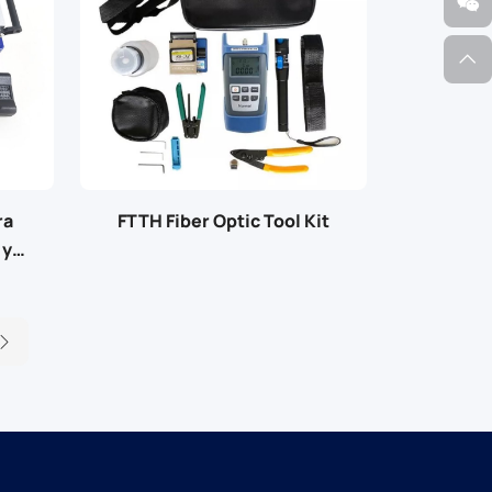
ra
FTTH Fiber Optic Tool Kit
 y