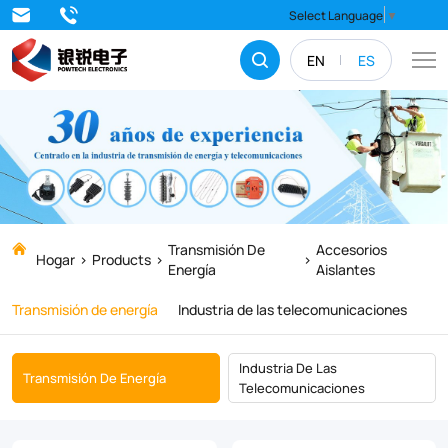
Accesorios
Select Language
▼
aislantes
EN
ES
Transmisión De
Accesorios
Hogar
Products
Energía
Aislantes
Transmisión de energía
Industria de las telecomunicaciones
Industria De Las
Transmisión De Energía
Telecomunicaciones