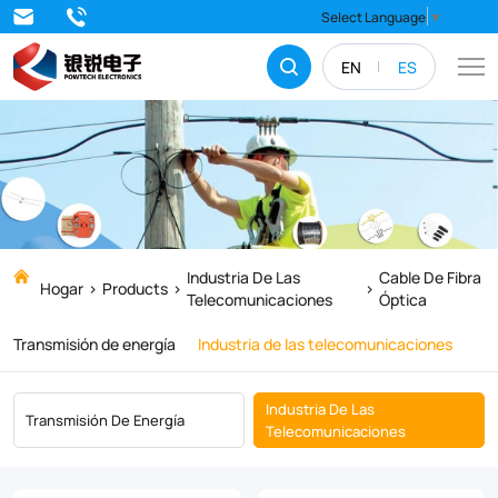
Cable
Select Language
▼
de
EN
ES
fibra
óptica
Industria De Las
Cable De Fibra
Hogar
Products
Telecomunicaciones
Óptica
Transmisión de energía
Industria de las telecomunicaciones
Industria De Las
Transmisión De Energía
Telecomunicaciones