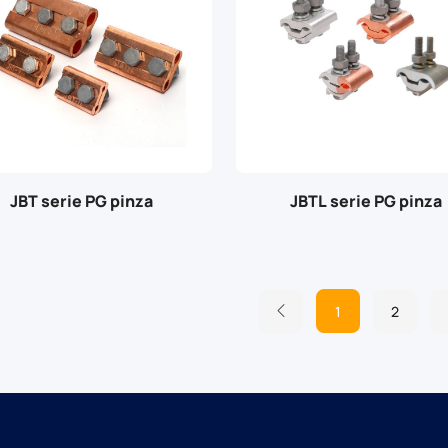
JBT serie PG pinza
JBTL serie PG pinza
1
2