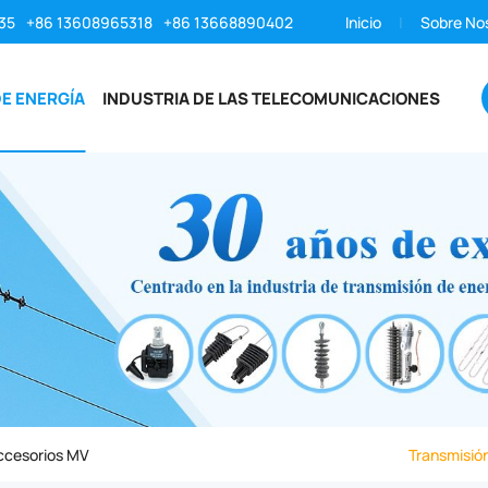
35
+86 13608965318
+86 13668890402
Inicio
Sobre No
E ENERGÍA
INDUSTRIA DE LAS TELECOMUNICACIONES
ccesorios MV
Transmisión