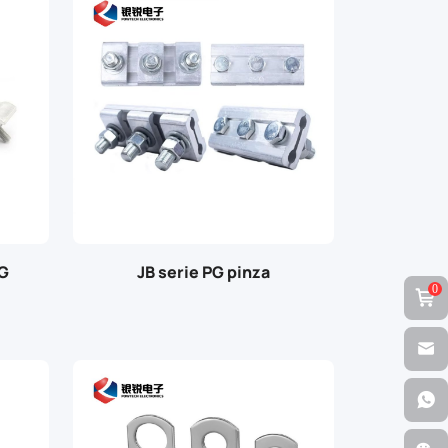
PG
JB serie PG pinza
0