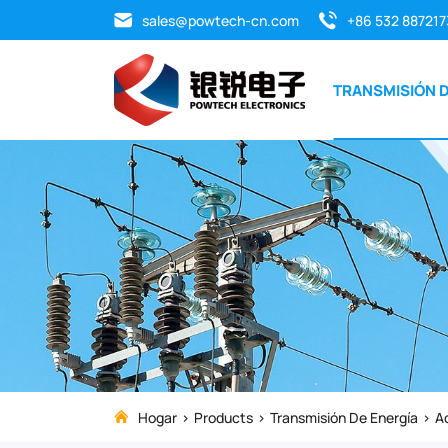
Accesorios
sales@powtech-cn.com
+86 532 887217
MV
TRANSMISIÓN D
Hogar
Products
Transmisión De Energía
A