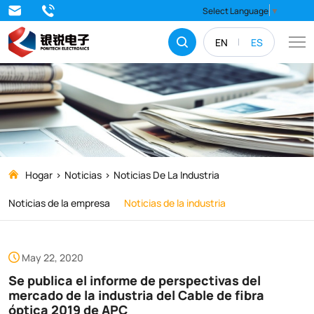
Se
Select Language
▼
publica
EN
ES
el
informe
de
perspectivas
del
mercado
Hogar
Noticias
Noticias De La Industria
de
Noticias de la empresa
Noticias de la industria
la
industria
May 22, 2020
del
Se publica el informe de perspectivas del
Cable
mercado de la industria del Cable de fibra
óptica 2019 de APC