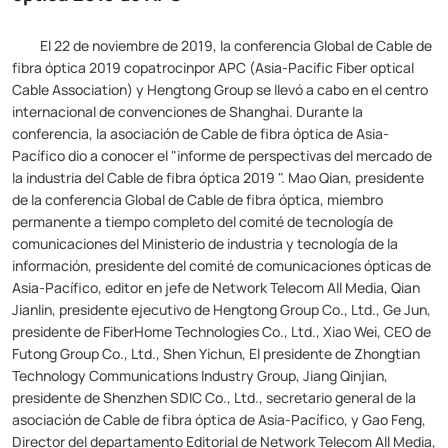
de
fibra
El 22 de noviembre de 2019, la conferencia Global de Cable de
fibra óptica 2019 copatrocinpor APC (Asia-Pacific Fiber optical
óptica
Cable Association) y Hengtong Group se llevó a cabo en el centro
2019
internacional de convenciones de Shanghai. Durante la
conferencia, la asociación de Cable de fibra óptica de Asia-
de
Pacífico dio a conocer el "informe de perspectivas del mercado de
APC
la industria del Cable de fibra óptica 2019 ". Mao Qian, presidente
de la conferencia Global de Cable de fibra óptica, miembro
permanente a tiempo completo del comité de tecnología de
comunicaciones del Ministerio de industria y tecnología de la
información, presidente del comité de comunicaciones ópticas de
Asia-Pacífico, editor en jefe de Network Telecom All Media, Qian
Jianlin, presidente ejecutivo de Hengtong Group Co., Ltd., Ge Jun,
presidente de FiberHome Technologies Co., Ltd., Xiao Wei, CEO de
Futong Group Co., Ltd., Shen Yichun, El presidente de Zhongtian
Technology Communications Industry Group, Jiang Qinjian,
presidente de Shenzhen SDIC Co., Ltd., secretario general de la
asociación de Cable de fibra óptica de Asia-Pacífico, y Gao Feng,
Director del departamento Editorial de Network Telecom All Media,