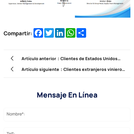
Facebook
Twitter
LinkedIn
WhatsApp
Share
Compartir:
Artículo anterior：Clientes de Estados Unidos
están instalando nuestro cable de fibra óptica
Artículo siguiente：Clientes extranjeros vinieron
a nuestra empresa para participar en la
capacitación de productos.
Mensaje En Línea
Nombre*:
Tel*: