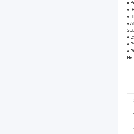
●
B
● I
● I
● A
Std
● B
● B
B
●
Hoj