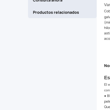
(minimum
Var
Cob
Productos relacionados
600N/mm2).
gal
(mí
hil
ast
aco
No
Es
El 
con
B
●
pel
Que