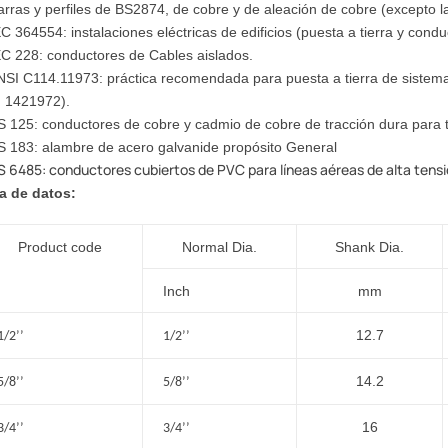
arras y perfiles de BS2874, de cobre y de aleación de cobre (excepto la
EC 364554: instalaciones eléctricas de edificios (puesta a tierra y cond
EC 228: conductores de Cables aislados.
NSI C114.11973: práctica recomendada para puesta a tierra de sistemas
. 1421972).
S 125: conductores de cobre y cadmio de cobre de tracción dura para 
S 183: alambre de acero galvanide propósito General
S 6485: conductores cubiertos de PVC para líneas aéreas de alta tensi
a de datos:
Product code
Normal Dia.
Shank Dia.
Inch
mm
12.7
1/2
’’
1/2
’’
14.2
5/8
’’
5/8
’’
16
3/4
’’
3/4
’’