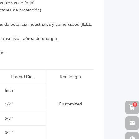
s piezas de forja)
uctores de protección).
 de potencia industriales y comerciales (IEEE
transmisión aérea de energía.
ón.
Thread Dia.
Rod length
Inch
Customized
1/2
’’
0
5/8
’’
3/4
’’