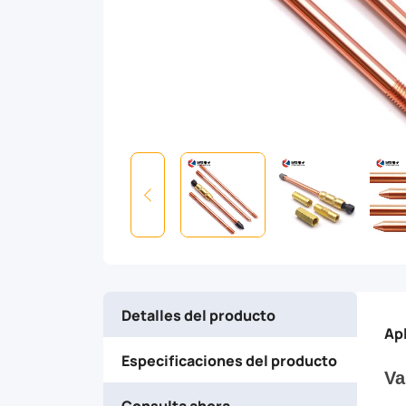
a
low
carbon
steel
bar
with
high
Detalles del producto
tensile
Ap
Especificaciones del producto
strength
Va
Consulta ahora