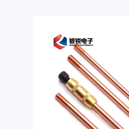
are
manufactured
by
electroplating
99.9
%
pure
electrolytic
copper
onto