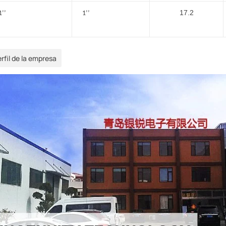
17.2
1
’’
1
’’
rfil de la empresa