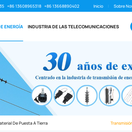
35
+86 13608965318
+86 13668890402
Inicio
Sobre No
E ENERGÍA
INDUSTRIA DE LAS TELECOMUNICACIONES
terial De Puesta A Tierra
Transmisión