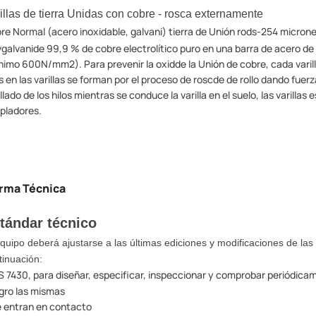
illas de tierra Unidas con cobre - rosca externamente
re Normal (acero inoxidable, galvani) tierra de Unión rods-254 microne
vgalvanide 99,9 % de cobre electrolítico puro en una barra de acero de 
nimo 600N/mm2). Para prevenir la oxidde la Unión de cobre, cada varilla
os en las varillas se forman por el proceso de roscde de rollo dando fuerza
illado de los hilos mientras se conduce la varilla en el suelo, las varill
pladores.
rma Técnica
tándar técnico
equipo deberá ajustarse a las últimas ediciones y modificaciones de l
tinuación:
S 7430, para diseñar, especificar, inspeccionar y comprobar periódica
igro las mismas
 entran en contacto