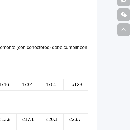
ormemente (con conectores) debe cumplir con
1x16
1x32
1x64
1x128
≤13.8
≤17.1
≤20.1
≤23.7