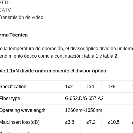
FTTH
CATV
ransmisión de vídeo
rma Técnica
o la temperatura de operación, el divisor óptico dividido unif
rendimiento óptico como a continuación: tabla 1 y tabla 2.
le.1 1xN divide uniformemente el divisor óptico
Specification
1x2
1x4
1x8
Fiber type
G.652.D/G.657.A2
Operating wavelength
1260nm~1650nm
Max.Insert loss
(dB)
≤3.8
≤7.2
≤10.5