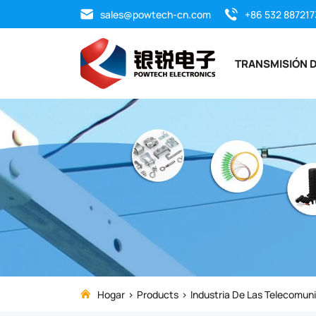
Mini
sales@powtech-cn.com
+86 532 887217
Type
TRANSMISIÓN D
Type
Steel
Tube
PLC
Splitter
is
used
Hogar
Products
Industria De Las Telecomun