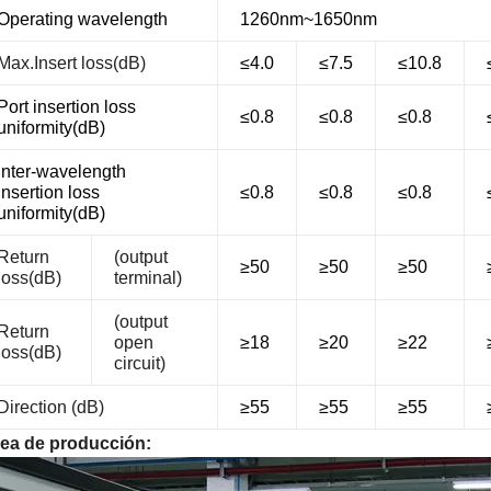
Operating wavelength
1260nm~1650nm
Max.Insert loss
(dB)
≤4.0
≤7.5
≤10.8
Port insertion loss
≤0.8
≤0.8
≤0.8
uniformity(dB)
Inter-wavelength
insertion loss
≤0.8
≤0.8
≤0.8
uniformity(dB)
Return
(
output
≥50
≥50
≥50
loss
(dB)
terminal
)
(
output
Return
open
≥18
≥20
≥22
loss
(dB)
circuit
)
Direction
(dB)
≥55
≥55
≥55
nea de producción: