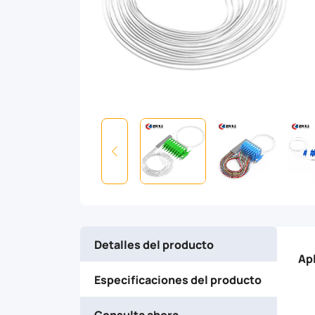
is
a
type
of
optical
power
management
Detalles del producto
device
Ap
Especificaciones del producto
that
Consulta ahora