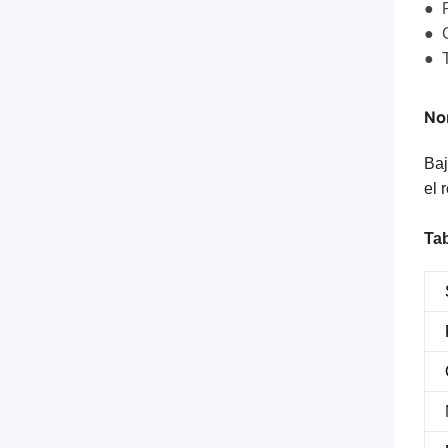
● 
● 
● T
No
Baj
el 
Tab