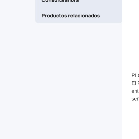
is
Productos relacionados
fabricated
using
silica
optical
waveguide
PLC
El 
technology
ent
señ
to
distribute