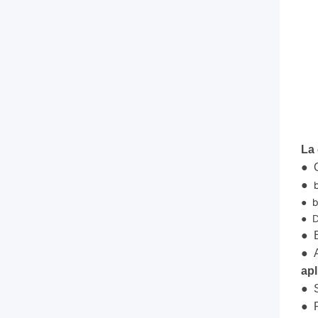
optical
signals
from
Central
Office
La 
(CO)
● O
●
to
b
●
●
D
multiple
● B
● A
premise
apl
● S
locations.
● 