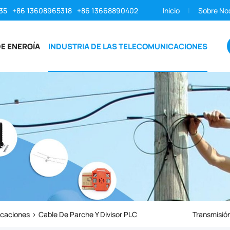
35
+86 13608965318
+86 13668890402
Inicio
Sobre No
E ENERGÍA
INDUSTRIA DE LAS TELECOMUNICACIONES
icaciones
Cable De Parche Y Divisor PLC
Transmisión