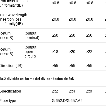
Port insertion loss
≤0.8
≤0.8
≤0.8
uniformity(dB)
Inter-wavelength
insertion loss
≤0.8
≤0.8
≤0.8
uniformity(dB)
Return
(
output
≥50
≥50
≥50
loss
(dB)
terminal
)
(
output
Return
open
≥18
≥20
≥22
loss
(dB)
circuit
)
Direction
(dB)
≥55
≥55
≥55
la.2 división uniforme del divisor óptico de 2xN
Specification
2x2
2x4
2x8
Fiber type
G.652.D/G.657.A2