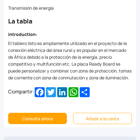
function
Transmisión de energía
etc.
La tabla
Ready
board
introduction:
can
El tablero listo es ampliamente utilizado en el proyecto de la
conexión eléctrica del área rural y es popular en el mercado
be
de África debido a la protección de la energía, precio
customized
competitivo y multifunción etc. La placa Ready Board se
puede personalizar y combinar con zona de protección, tomas
and
de corriente con zona de conmutación y zona de iluminación.
combined
Facebook
Twitter
LinkedIn
WhatsApp
Share
Compartir:
with
protection
area,
Consulta ahora
Añadir a la cesta
socket
outlets