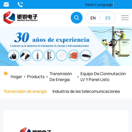
Ready
Select Language
▼
board
EN
ES
is
widely
used
in
rural
area
Transmisión
Equipo De Conmutación
Hogar
Products
De Energía
LV Y Panel Listo
power
Transmisión de energía
Industria de las telecomunicaciones
connection
project
and
is