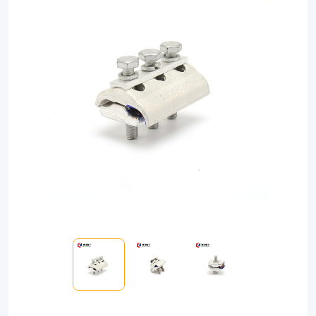
transmission
connections.
Crafted
with
premium
materials,
this
clamp
ensures
long-
lasting
durability
and