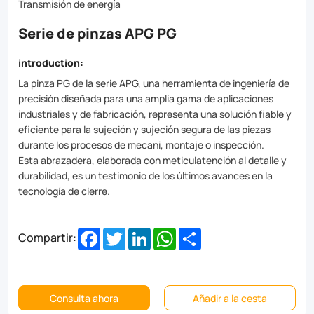
performance
Transmisión de energía
in
Serie de pinzas APG PG
even
introduction:
the
La pinza PG de la serie APG, una herramienta de ingeniería de
most
precisión diseñada para una amplia gama de aplicaciones
industriales y de fabricación, representa una solución fiable y
demanding
eficiente para la sujeción y sujeción segura de las piezas
applications.
durante los procesos de mecani, montaje o inspección.
Esta abrazadera, elaborada con meticulatención al detalle y
Ideal
durabilidad, es un testimonio de los últimos avances en la
for
tecnología de cierre.
a
Facebook
Twitter
LinkedIn
WhatsApp
Share
wide
Compartir:
range
of
Consulta ahora
Añadir a la cesta
electrical