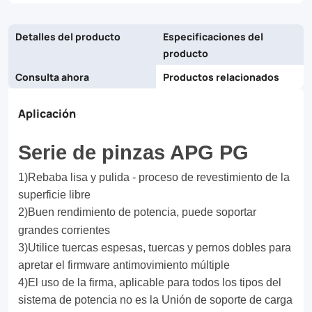
infrastructure
Detalles del producto
Especificaciones del
projects,
producto
the
Consulta ahora
Productos relacionados
APG
PG
Aplicación
Clamp
Serie de pinzas APG PG
is
1)Rebaba lisa y pulida - proceso de revestimiento de la
the
superficie libre
smart
2)Buen rendimiento de potencia, puede soportar
choice
grandes corrientes
3)Utilice tuercas espesas, tuercas y pernos dobles para
for
apretar el firmware antimovimiento múltiple
professionals
4)El uso de la firma, aplicable para todos los tipos del
seeking
sistema de potencia no es la Unión de soporte de carga