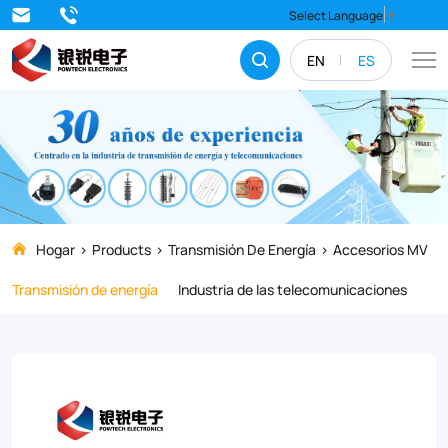
The
Select Language
▼
APG
EN
ES
PG
Clamp
is
the
ultimate
solution
Hogar
Products
Transmisión De Energía
Accesorios MV
for
Transmisión de energía
Industria de las telecomunicaciones
secure
and
reliable
power