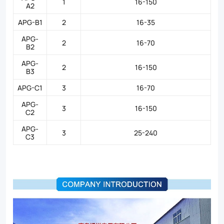
1
16-150
A2
APG-B1
2
16-35
APG-
2
16-70
B2
APG-
2
16-150
B3
APG-C1
3
16-70
APG-
3
16-150
C2
APG-
3
25-240
C3