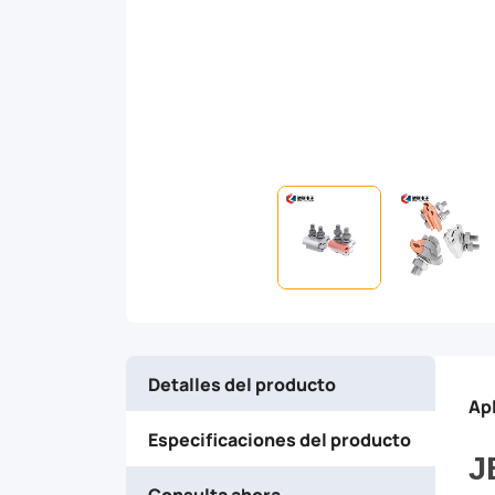
duty
electrical
connections.
Engineered
for
durability
and
Detalles del producto
precision,
Ap
Especificaciones del producto
this
J
Consulta ahora