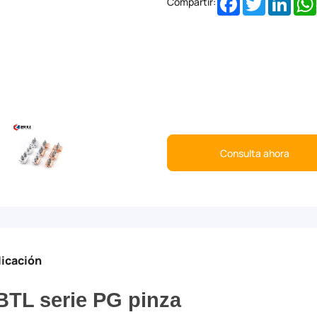
Compartir:
Consulta ahora
licación
BTL serie PG pinza