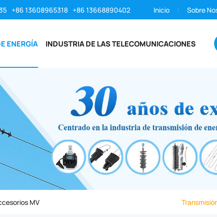
35
+86 13608965318
+86 13668890402
Inicio
Sobre No
E ENERGÍA
INDUSTRIA DE LAS TELECOMUNICACIONES
ccesorios MV
Transmisión