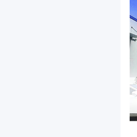
top-
tier
electrical
hardware.