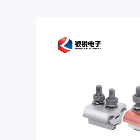
choice
for
industrial
power
transmission
projects
requiring
secure
and
heavy-