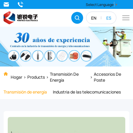
Brazo
Select Language
▼
cruzado
EN
ES
Transmisión De
Accesorios De
Hogar
Products
Energía
Poste
Transmisión de energía
Industria de las telecomunicaciones