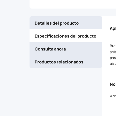
your
arm
Detalles del producto
muscles
Ap
Especificaciones del producto
for
Bra
Consulta ahora
optimal
pol
par
Productos relacionados
aisl
results.
Whether
No
you're
AN
looking