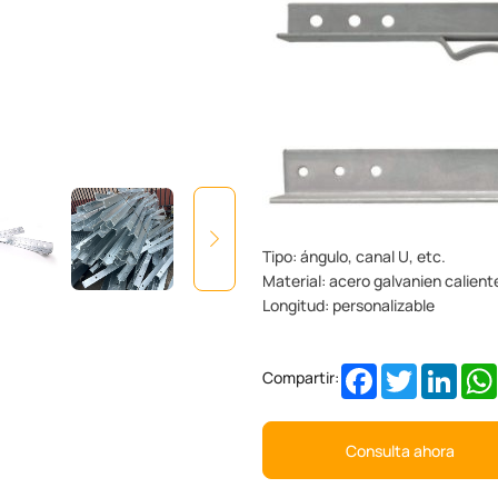
Tipo: ángulo, canal U, etc.
Material: acero galvanien calient
Longitud: personalizable
Facebook
Twitter
Linke
Compartir:
Consulta ahora