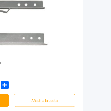
e
dIn
WhatsApp
Share
Añadir a la cesta