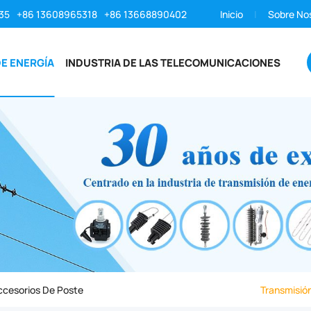
35
+86 13608965318
+86 13668890402
Inicio
Sobre No
E ENERGÍA
INDUSTRIA DE LAS TELECOMUNICACIONES
ccesorios De Poste
Transmisión