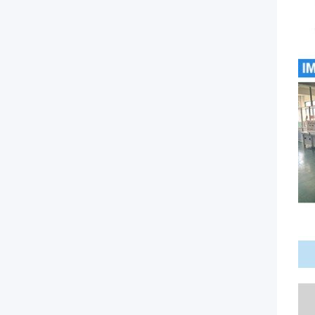
every
rep,
and
watch
your
arms
transform
in
no
time.