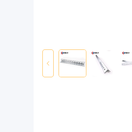
fitness
enthusiasts
alike,
this
innovative
strength
training
machine
targets