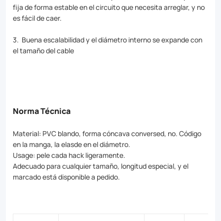
fija de forma estable en el circuito que necesita arreglar, y no
to
es fácil de caer.
suit
3. Buena escalabilidad y el diámetro interno se expande con
your
el tamaño del cable
specific
needs.
Streamline
your
Norma Técnica
electrical
Material: PVC blando, forma cóncava conversed, no. Código
wiring
en la manga, la elasde en el diámetro.
Usage: pele cada hack ligeramente.
management
Adecuado para cualquier tamaño, longitud especial, y el
with
marcado está disponible a pedido.
our
high-