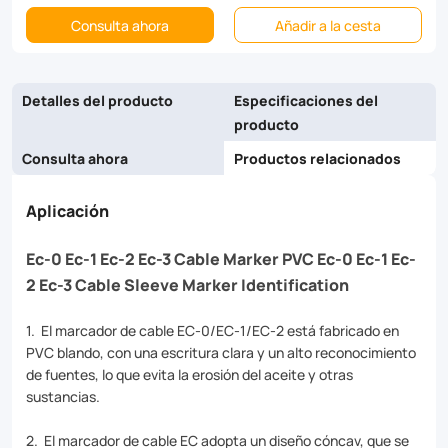
every
Consulta ahora
Añadir a la cesta
connection
is
Detalles del producto
Especificaciones del
producto
accurately
Consulta ahora
Productos relacionados
labeled.
Choose
Aplicación
from
Ec-0 Ec-1 Ec-2 Ec-3 Cable Marker PVC Ec-0 Ec-1 Ec-
a
2 Ec-3 Cable Sleeve Marker Identification
variety
of
1. El marcador de cable EC-0/EC-1/EC-2 está fabricado en
PVC blando, con una escritura clara y un alto reconocimiento
materials
de fuentes, lo que evita la erosión del aceite y otras
and
sustancias.
colors
2. El marcador de cable EC adopta un diseño cóncav, que se