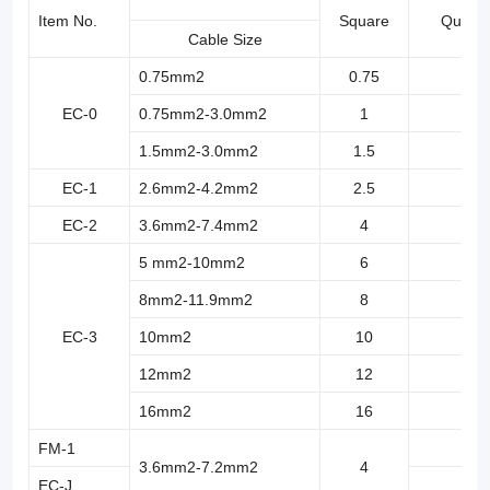
quality
Item No.
Square
Quanti
Cable Size
EC-
0.75mm2
0.75
1 
Series
EC-0
0.75mm2-3.0mm2
1
1 
Cable
1.5mm2-3.0mm2
1.5
1 
Marker
EC-1
2.6mm2-4.2mm2
2.5
1 
Sleeves.
EC-2
3.6mm2-7.4mm2
4
5
5 mm2-10mm2
6
3
8mm2-11.9mm2
8
2
EC-3
10mm2
10
1
12mm2
12
1
16mm2
16
8
FM-1
3.6mm2-7.2mm2
4
EC-J
5