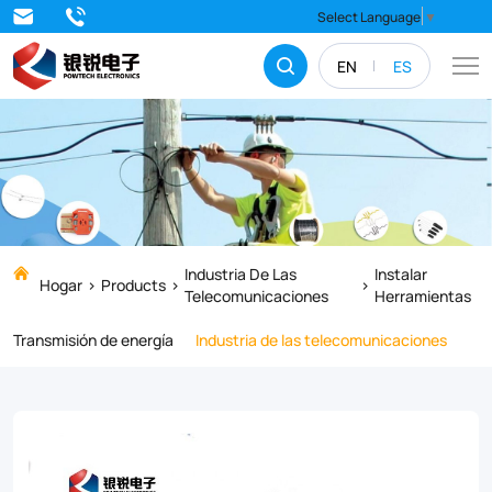
Available
Select Language
▼
in
EN
ES
EC-
0,
EC-
1,
EC-
2,
Industria De Las
Instalar
Hogar
Products
Telecomunicaciones
Herramientas
EC-
Transmisión de energía
Industria de las telecomunicaciones
3,
and
EC-
J