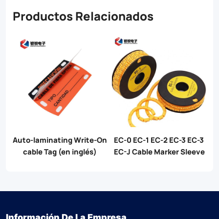
Productos Relacionados
rite-On
EC-0 EC-1 EC-2 EC-3 EC-3
Banda de banda de cabl
glés)
EC-J Cable Marker Sleeve
plano
Información De La Empresa