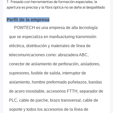
the
7. Fresado con herramientas de formación especiales, la
apertura es precisa y la fibra óptica no se daña al despalillado
perfect
addition
Perfil de la empresa
to
POWTECH es una empresa de alta tecnología
your
que se especializa en manfuacturing transmisión
fiber
eléctrica, distribución y materiales de línea de
optic
telecomunicaciones como: abrazadera ABC,
toolkit.
conector de aislamiento de perforación, aisladores,
supresores, fusible de salida, interruptor de
aislamiento, hombre preformado puñetazos, bandas
de acero inoxidable, accesorios FTTH, separador de
PLC, cable de parche, brazo transversal, cable de
soporte y todos los accesorios de la línea de