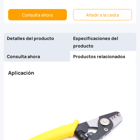
it
Consulta ahora
Añadir a la cesta
strips
down
Detalles del producto
Especificaciones del
to
producto
the
Consulta ahora
Productos relacionados
250
micron
Aplicación
coating
without
scratching
or
nicking
the