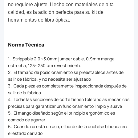
a
no requiere ajuste. Hecho con materiales de alta
calidad, es la adición perfecta para su kit de
comfortable
herramientas de fibra óptica.
grip
and
Norma Técnica
requires
no
1. Strippable 2.0~3.0mm jumper cable, 0.9mm manga
estrecha, 125~250 μm revestimiento
adjustment.
2. El tamaño de posicionamiento se preestablece antes de
Made
salir de fábrica, y no necesita ser ajustado
3. Cada pieza es completamente inspeccionada después de
with
salir de la fábrica
high-
4. Todas las secciones de corte tienen tolerancias mecánicas
precisas para garantizar un funcionamiento limpio y suave
quality
5. El mango diseñado según el principio ergonómico es
materials,
cómodo de agarrar
6. Cuando no está en uso, el borde de la cuchilse bloquea en
it's
el estado cerrado