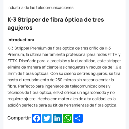
jackets
Industria de las telecomunicaciones
and
K-3 Stripper de fibra óptica de tres
coatings
agujeros
from
1.6
introduction:
to
K-3 Stripper Premium de fibra óptica de tres orificide K-3
Premium, la última herramienta profesional para redes FTTH y
3mm
FTTX. Diseñado para la precisión y la durabilidad, este stripper
optical
elimina de manera eficiente las chaquetas y recubride de 1,6 a
3mm de fibras ópticas. Con su diseño de tres agujeros, se tira
fibers.
hasta el recubrimiento de 250 micras sin rascar o cortar la
fibra. Perfecto para ingenieros de telecomunicaciones y
With
técnicos de fibra óptica, el K-3 ofrece un agarcómodo y no
its
requiere ajuste. Hecho con materiales de alta calidad, es la
adición perfecta para su kit de herramientas de fibra óptica.
three-
hole
Facebook
Twitter
LinkedIn
WhatsApp
Share
Compartir:
design,