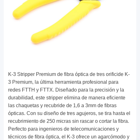
fiber.
Perfect
for
telecom
engineers
and
fiber
K-3 Stripper Premium de fibra óptica de tres orificide K-
optic
3 Premium, la última herramienta profesional para
technicians,
redes FTTH y FTTX. Diseñado para la precisión y la
durabilidad, este stripper elimina de manera eficiente
the
las chaquetas y recubride de 1,6 a 3mm de fibras
K-
ópticas. Con su diseño de tres agujeros, se tira hasta el
recubrimiento de 250 micras sin rascar o cortar la fibra.
3
Perfecto para ingenieros de telecomunicaciones y
offers
técnicos de fibra óptica, el K-3 ofrece un agarcómodo y