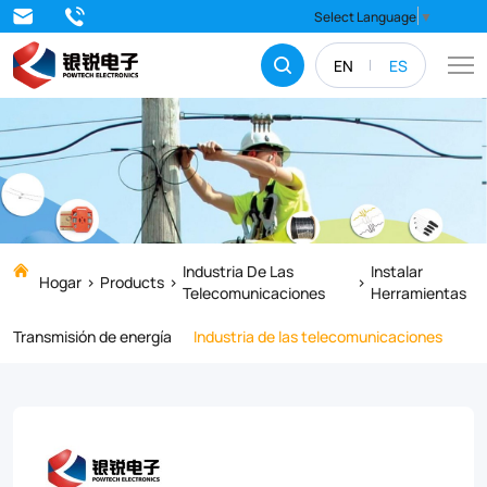
K-
Select Language
▼
3
EN
ES
Premium
Three-
Hole
Fiber
Optic
Stripper,
Industria De Las
Instalar
Hogar
Products
Telecomunicaciones
Herramientas
the
Transmisión de energía
Industria de las telecomunicaciones
ultimate
professional
tool
for