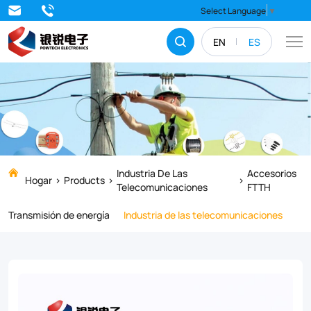
Upgrade
Select Language
▼
your
EN
ES
FTTH
cable
installations
with
our
F13
Industria De Las
Accesorios
Hogar
Products
Telecomunicaciones
FTTH
Plastic
Transmisión de energía
Industria de las telecomunicaciones
Screw
Cover.
Made
from