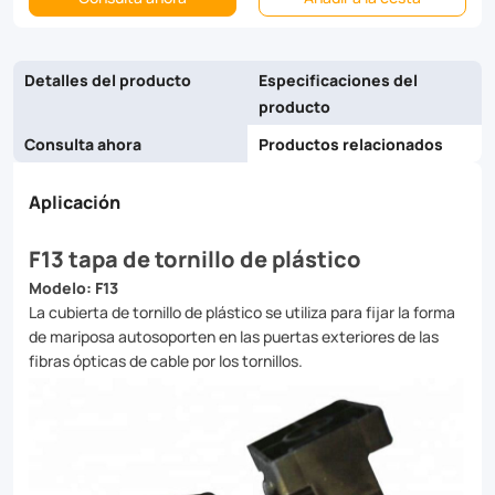
Easy
to
Detalles del producto
Especificaciones del
install
producto
and
Consulta ahora
Productos relacionados
suitable
Aplicación
for
both
F13 tapa de tornillo de plástico
Modelo: F13
indoor
La cubierta de tornillo de plástico se utiliza para fijar la forma
and
de mariposa autosoporten en las puertas exteriores de las
fibras ópticas de cable por los tornillos.
outdoor
use.