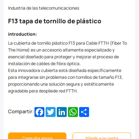
for
Industria de las telecomunicaciones
protecting
F13 tapa de tornillo de plástico
your
fiber
introduction:
optic
La cubierta de tornillo plástico F13 para Cable FTTH (Fiber To
The Home) es un accesorio altamente especializado y
cables
esencial diseñado para proteger y mejorar el proceso de
from
instalación de cables de fibra óptica.
Esta innovadora cubierta está diseñada específicamente
environmental
para integrarse sin problemas con tornillos de tamaño F13,
hazards
proporcionando una solución segura y estéticamente
agradable para despliede red FTTH.
and
providing
Facebook
Twitter
LinkedIn
WhatsApp
Share
Compartir:
a
professional
finish.
Consulta ahora
Añadir a la cesta