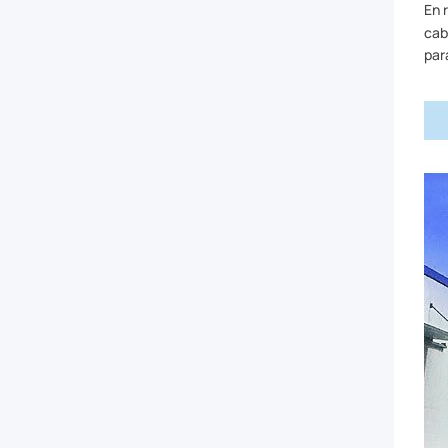
En 
cab
par