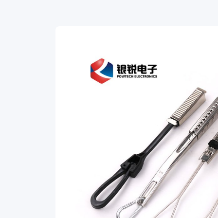
Steel
Hypo
Clamp,
a
premium
clamping
solution
that
ensures
secure