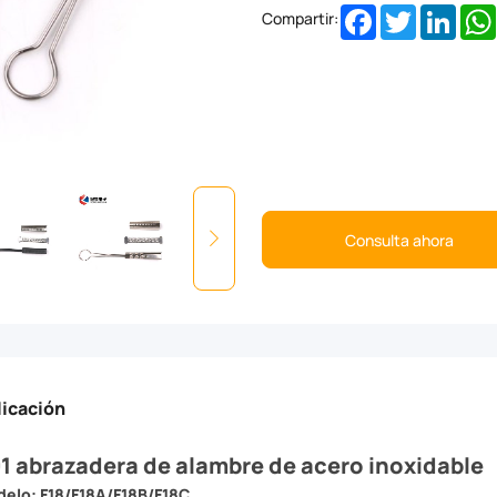
Facebook
Twitter
Linke
Compartir:
Consulta ahora
licación
1 abrazadera de alambre de acero inoxidable
elo: F18/F18A/F18B/F18C