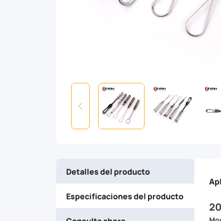
and
efficient
cable
management.
Crafted
from
durable
Detalles del producto
stainless
Ap
Especificaciones del producto
steel,
20
Consulta ahora
Mod