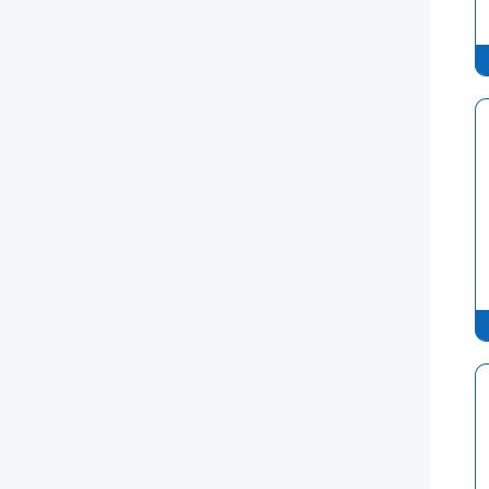
FTTH
projects
and
ensures
long-
term
reliability.