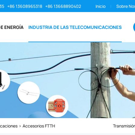
35
+86 13608965318
+86 13668890402
Inicio
Sobre No
E ENERGÍA
INDUSTRIA DE LAS TELECOMUNICACIONES
icaciones
Accesorios FTTH
Transmisión