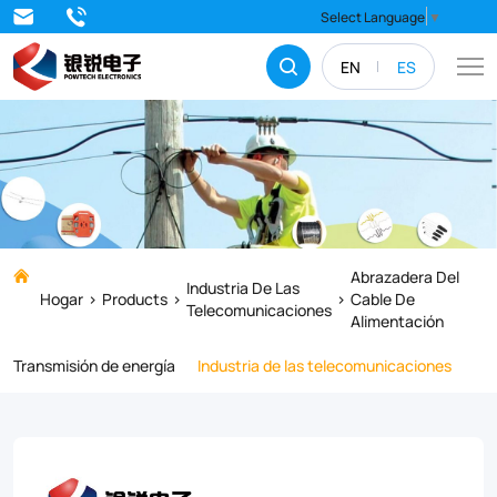
Strengthen
Select Language
▼
and
EN
ES
stabilize
your
electrical
systems
with
top-
Abrazadera Del
Industria De Las
Hogar
Products
Cable De
quality
Telecomunicaciones
Alimentación
Feeder
Transmisión de energía
Industria de las telecomunicaciones
Cable
Clamps.
Our