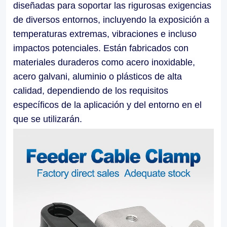
diseñadas para soportar las rigurosas exigencias
applications.
de diversos entornos, incluyendo la exposición a
Our
temperaturas extremas, vibraciones e incluso
Feeder
impactos potenciales. Están fabricados con
Cable
materiales duraderos como acero inoxidable,
acero galvani, aluminio o plásticos de alta
Clamps
calidad, dependiendo de los requisitos
facilitate
específicos de la aplicación y del entorno en el
easy
que se utilizarán.
installation
and
maintenance,
allowing
for
efficient