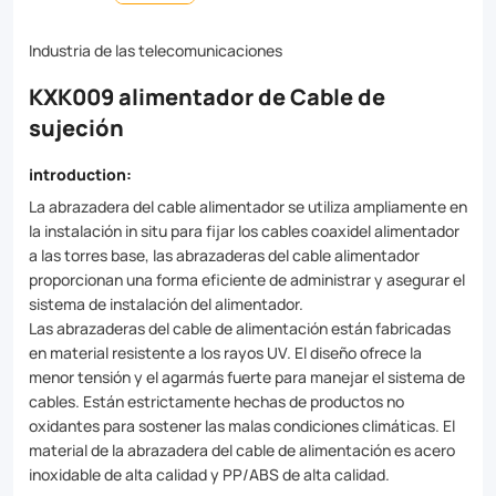
fixation
for
Industria de las telecomunicaciones
cables
KXK009 alimentador de Cable de
of
sujeción
all
introduction:
sizes.
La abrazadera del cable alimentador se utiliza ampliamente en
Made
la instalación in situ para fijar los cables coaxidel alimentador
a las torres base, las abrazaderas del cable alimentador
from
proporcionan una forma eficiente de administrar y asegurar el
high-
sistema de instalación del alimentador.
Las abrazaderas del cable de alimentación están fabricadas
grade
en material resistente a los rayos UV. El diseño ofrece la
materials
menor tensión y el agarmás fuerte para manejar el sistema de
cables. Están estrictamente hechas de productos no
like
oxidantes para sostener las malas condiciones climáticas. El
stainless
material de la abrazadera del cable de alimentación es acero
inoxidable de alta calidad y PP/ABS de alta calidad.
steel