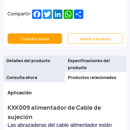
and
Facebook
Twitter
LinkedIn
WhatsApp
Share
Compartir:
galvanized
steel,
they
Consulta ahora
Añadir a la cesta
ensure
reliability
Detalles del producto
Especificaciones del
and
producto
longevity
Consulta ahora
Productos relacionados
in
Aplicación
industrial,
commercial,
KXK009 alimentador de Cable de
sujeción
and
utility
Las abrazaderas del cable alimentador están