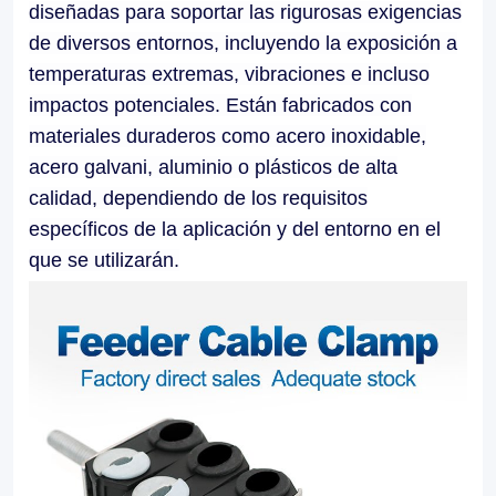
diseñadas para soportar las rigurosas exigencias
applications.
de diversos entornos, incluyendo la exposición a
Our
temperaturas extremas, vibraciones e incluso
Feeder
impactos potenciales. Están fabricados con
Cable
materiales duraderos como acero inoxidable,
acero galvani, aluminio o plásticos de alta
Clamps
calidad, dependiendo de los requisitos
facilitate
específicos de la aplicación y del entorno en el
easy
que se utilizarán.
installation
and
maintenance,
allowing
for
efficient