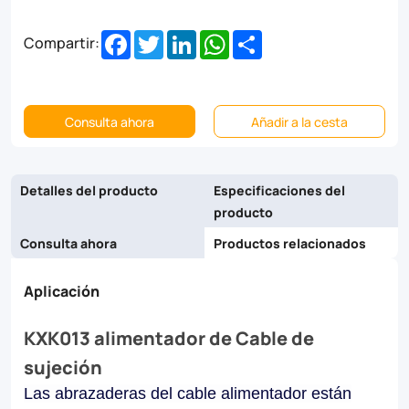
and
Facebook
Twitter
LinkedIn
WhatsApp
Share
Compartir:
galvanized
steel,
they
Consulta ahora
Añadir a la cesta
ensure
reliability
Detalles del producto
Especificaciones del
and
producto
longevity
Consulta ahora
Productos relacionados
in
Aplicación
industrial,
commercial,
KXK013 alimentador de Cable de
sujeción
and
utility
Las abrazaderas del cable alimentador están