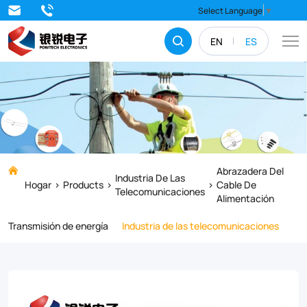
Strengthen
Select Language
▼
and
EN
ES
stabilize
your
electrical
systems
with
top-
Abrazadera Del
Industria De Las
Hogar
Products
Cable De
quality
Telecomunicaciones
Alimentación
Feeder
Transmisión de energía
Industria de las telecomunicaciones
Cable
Clamps.
Our