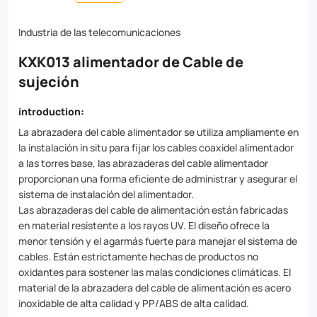
fixation
for
Industria de las telecomunicaciones
cables
KXK013 alimentador de Cable de
of
sujeción
all
introduction:
sizes.
La abrazadera del cable alimentador se utiliza ampliamente en
Made
la instalación in situ para fijar los cables coaxidel alimentador
a las torres base, las abrazaderas del cable alimentador
from
proporcionan una forma eficiente de administrar y asegurar el
high-
sistema de instalación del alimentador.
Las abrazaderas del cable de alimentación están fabricadas
grade
en material resistente a los rayos UV. El diseño ofrece la
materials
menor tensión y el agarmás fuerte para manejar el sistema de
cables. Están estrictamente hechas de productos no
like
oxidantes para sostener las malas condiciones climáticas. El
stainless
material de la abrazadera del cable de alimentación es acero
inoxidable de alta calidad y PP/ABS de alta calidad.
steel