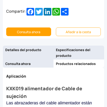
and
Facebook
Twitter
LinkedIn
WhatsApp
Share
Compartir:
galvanized
steel,
they
Consulta ahora
Añadir a la cesta
ensure
reliability
Detalles del producto
Especificaciones del
and
producto
longevity
Consulta ahora
Productos relacionados
in
Aplicación
industrial,
commercial,
KXK019 alimentador de Cable de
sujeción
and
utility
Las abrazaderas del cable alimentador están