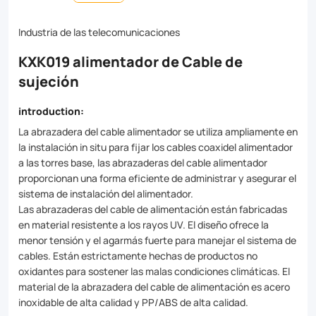
fixation
for
Industria de las telecomunicaciones
cables
KXK019 alimentador de Cable de
of
sujeción
all
introduction:
sizes.
La abrazadera del cable alimentador se utiliza ampliamente en
Made
la instalación in situ para fijar los cables coaxidel alimentador
a las torres base, las abrazaderas del cable alimentador
from
proporcionan una forma eficiente de administrar y asegurar el
high-
sistema de instalación del alimentador.
Las abrazaderas del cable de alimentación están fabricadas
grade
en material resistente a los rayos UV. El diseño ofrece la
materials
menor tensión y el agarmás fuerte para manejar el sistema de
cables. Están estrictamente hechas de productos no
like
oxidantes para sostener las malas condiciones climáticas. El
stainless
material de la abrazadera del cable de alimentación es acero
inoxidable de alta calidad y PP/ABS de alta calidad.
steel