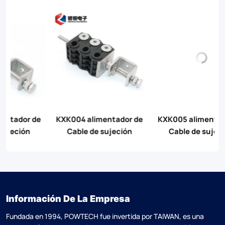
e
KXK005 alimentador de
KXK006 alimentador de
Cable de sujeción
Cable de sujeción
Información De La Empresa
Fundada en 1994, POWTECH fue invertida por TAlWAN, es una