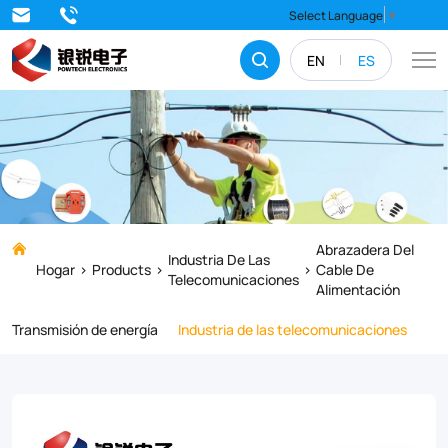
Strengthen
Select Language
▼
and
EN
ES
stabilize
your
electrical
systems
with
top-
Abrazadera Del
Industria De Las
Hogar
Products
Cable De
quality
Telecomunicaciones
Alimentación
Feeder
Transmisión de energía
Industria de las telecomunicaciones
Cable
Clamps.
Our