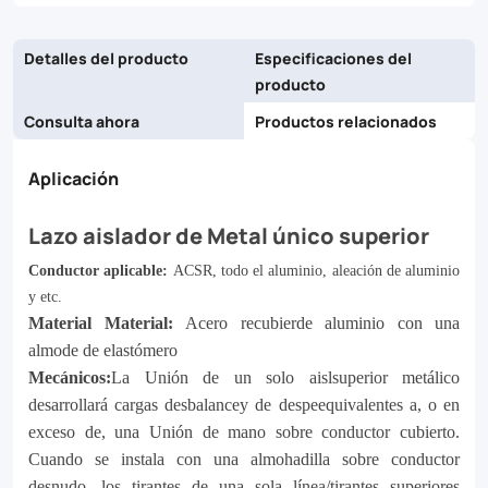
peace
Detalles del producto
Especificaciones del
of
producto
mind
Consulta ahora
Productos relacionados
that
comes
Aplicación
with
Lazo aislador de Metal único superior
our
Conductor aplicable:
ACSR, todo el aluminio, aleación de aluminio
robust,
y etc.
single
Material Material:
Acero recubierde aluminio con una
almode de elastómero
top
Mecánicos:
La Unión de un solo aislsuperior metálico
design,
desarrollará cargas desbalancey de despeequivalentes a, o en
engineered
exceso de, una Unión de mano sobre conductor cubierto.
Cuando se instala con una almohadilla sobre conductor
to
desnudo, los tirantes de una sola línea/tirantes superiores