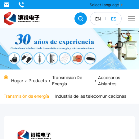
Upgrade
Select Language
▼
your
EN
ES
electrical
insulation
standards
with
our
industrial-
Transmisión De
Accesorios
Hogar
Products
Energía
Aislantes
grade
Transmisión de energía
Industria de las telecomunicaciones
Metal
Single
Top
Insulator