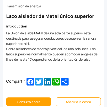
insulation,
Transmisión de energía
ensuring
Lazo aislador de Metal único superior
your
electrical
introduction:
systems
La Unión de aislde Metal de una sola parte superior está
destinada para asegurar conductores desnuen en la ranura
are
superior de aisl.
protected
Sobre aisladores de montaje vertical, de una sola línea. Los
lazos superiores normalmente pueden acomodar ángeles de
and
línea de hasta 10̊ dependiendo de la orientación del aisl.
functioning
.
at
their
Facebook
Twitter
LinkedIn
WhatsApp
Share
Compartir:
best.
Experience
Consulta ahora
Añadir a la cesta
the