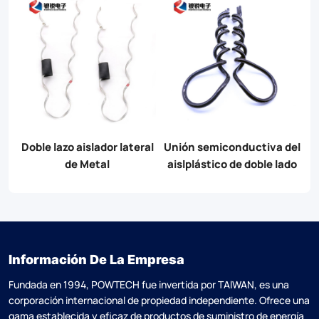
e
Doble lazo aislador lateral
Unión semiconductiva del
J
de Metal
aislplástico de doble lado
Información De La Empresa
Fundada en 1994, POWTECH fue invertida por TAlWAN, es una
corporación internacional de propiedad independiente. Ofrece una
gama establecida y eficaz de productos de suministro de energía