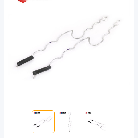
Ties.
Constructed
from
high-
strength
metal,
these
ties
offer
superior
durability
and
reliable