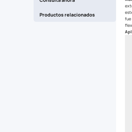
plastic
ext
est
Productos relacionados
jacketed
fue
fle
conductors
Apl
on
insulators.