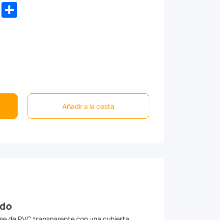
dIn
WhatsApp
Share
Añadir a la cesta
ado
ase de PVC transparente con una cubierta