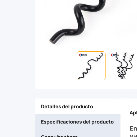
to
enhance
the
performance
and
safety
of
Detalles del producto
unshielded
Ap
Especificaciones del producto
or
En
Consulta ahora
Mat