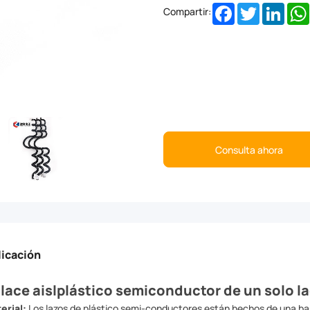
Facebook
Twitter
Linke
Compartir:
Consulta ahora
licación
lace aislplástico semiconductor de un solo l
erial:
Los lazos de plástico semi-conductores están hechos de una b