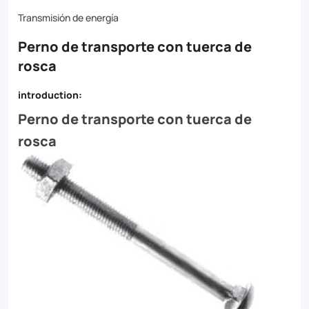
these
Transmisión de energía
fasteners
Perno de transporte con tuerca de
are
rosca
perfect
for
introduction:
a
Perno de transporte con tuerca de
rosca
wide
range
of
projects.
Browse
our
selection
today