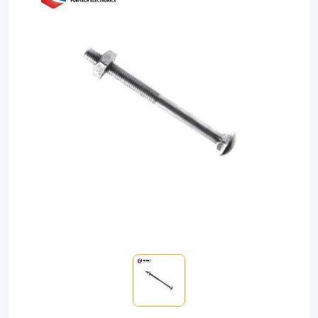
ultimate
durability
and
strength
in
industrial
applications.
Featuring
corrosion
resistance
and
precise
threading,