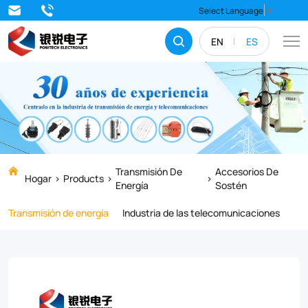
Discover
Select Language
▼
our
EN
ES
range
of
high-
quality
carriage
bolts
Transmisión De
Accesorios De
Hogar
Products
Energía
Sostén
with
Transmisión de energía
Industria de las telecomunicaciones
square
nuts,
designed
for