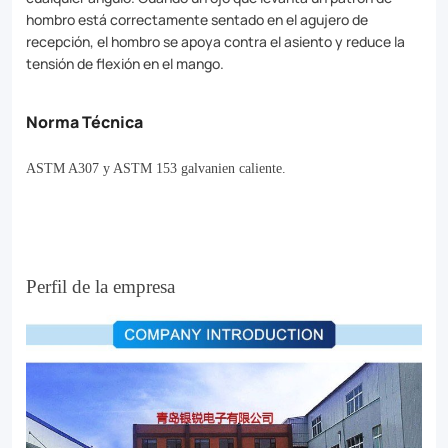
utility
hombro está correctamente sentado en el agujero de
recepción, el hombro se apoya contra el asiento y reduce la
and
tensión de flexión en el mango.
industrial
projects,
Norma Técnica
our
ASTM A307 y ASTM 153 galvanien caliente.
bolts
are
available
Perfil de la empresa
in
various
sizes
and
finishes.