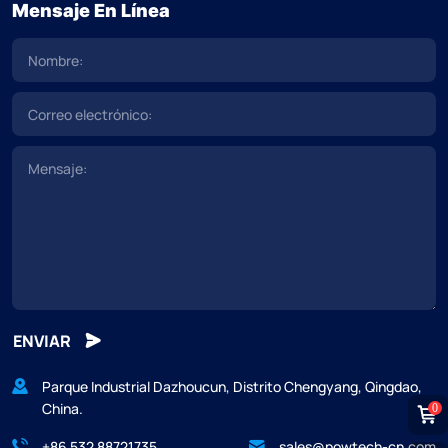
Mensaje En Línea
ENVIAR
Parque Industrial Dazhoucun, Distrito Chengyang, Qingdao,
China.
0
+86 532 88721735
sales@powtech-cn.com