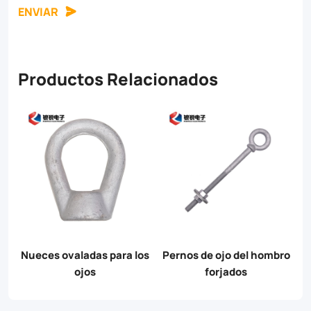
ENVIAR
Productos Relacionados
s de ojo del hombro
Pernos ovalados para los
Tornillos d
forjados
ojos
ángulo áng