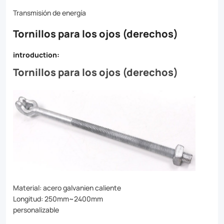
demanding
Transmisión de energía
applications.
Tornillos para los ojos (derechos)
Made
from
introduction:
high-
Tornillos para los ojos (derechos)
quality
materials,
our
straight
thimble
bolts
are
Material: acero galvanien caliente
Longitud: 250mm~2400mm
resistant
personalizable
to