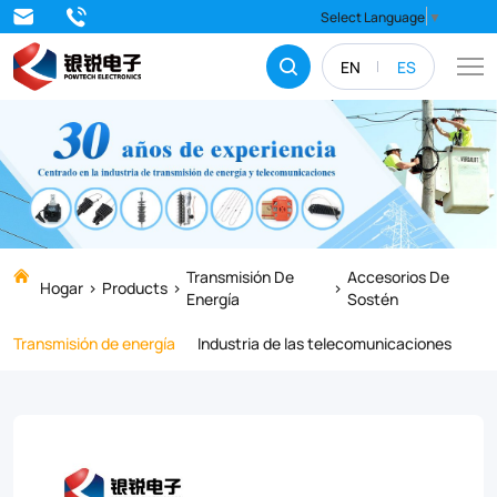
Secure
Select Language
▼
your
EN
ES
power
lines
and
structures
with
our
Transmisión De
Accesorios De
Hogar
Products
Energía
Sostén
premium
Transmisión de energía
Industria de las telecomunicaciones
Straight
Thimble
Eye
Bolts.