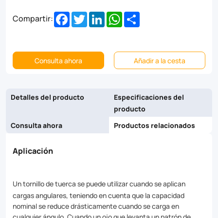
corrosion
Facebook
Twitter
LinkedIn
WhatsApp
Share
Compartir:
and
wear,
ensuring
Consulta ahora
Añadir a la cesta
long-
lasting
Detalles del producto
Especificaciones del
producto
performance.
Consulta ahora
Productos relacionados
Suitable
for
Aplicación
a
wide
Un tornillo de tuerca se puede utilizar cuando se aplican
range
cargas angulares, teniendo en cuenta que la capacidad
nominal se reduce drásticamente cuando se carga en
of
cualquier ángulo. Cuando un ojo que levanta un patrón de