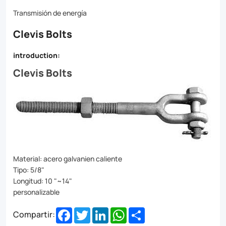
now
Transmisión de energía
for
Clevis Bolts
fast
shipping
introduction:
and
Clevis Bolts
excellent
customer
support
Material: acero galvanien caliente
Tipo: 5/8"
Longitud: 10 "~14"
personalizable
Facebook
Twitter
LinkedIn
WhatsApp
Share
Compartir: