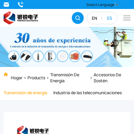
Find
Select Language
▼
reliable
EN
ES
and
durable
Clevis
Bolts
for
your
Transmisión De
Accesorios De
Hogar
Products
Energía
Sostén
industrial
Transmisión de energía
Industria de las telecomunicaciones
projects.
Our
high-
quality