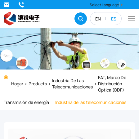
Dome
Select Language
▼
Type
EN
ES
splice
closure/Junction
box
especially
for
OPGW
FAT, Marco De
Industria De Las
Hogar
Products
Distribución
cable,
Telecomunicaciones
Óptica (ODF)
made
Transmisión de energía
Industria de las telecomunicaciones
of
Aluminum
alloy,