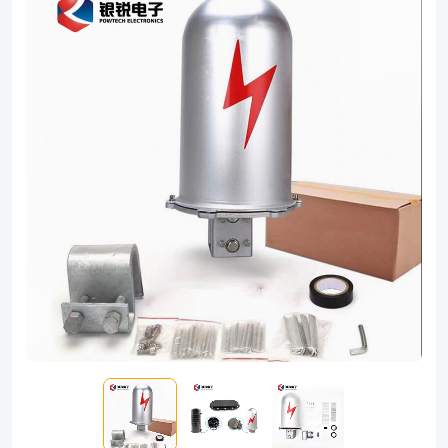
has
the
excellence
of
high
mechanical
strength,
good
waterproof
performance
and
excellent
corrosion