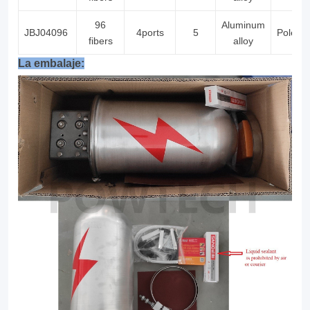
96
Aluminum
JBJ04096
4ports
5
Pole/T
fibers
alloy
La embalaje: