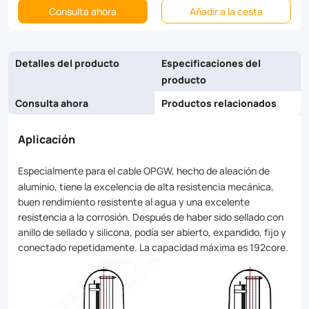
Consulta ahora
Añadir a la cesta
and
connected
repeatedly.
Detalles del producto
Especificaciones del
producto
The
Consulta ahora
Productos relacionados
maximal
capacity
Aplicación
is
Especialmente para el cable OPGW, hecho de aleación de
192core.
aluminio, tiene la excelencia de alta resistencia mecánica,
buen rendimiento resistente al agua y una excelente
resistencia a la corrosión. Después de haber sido sellado con
anillo de sellado y silicona, podía ser abierto, expandido, fijo y
conectado repetidamente. La capacidad máxima es 192core.