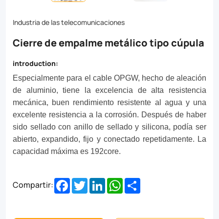
resistance.Having
been
Industria de las telecomunicaciones
sealed
Cierre de empalme metálico tipo cúpula
with
introduction:
sealing
Especialmente para el cable OPGW, hecho de aleación
ring
de aluminio, tiene la excelencia de alta resistencia
and
mecánica, buen rendimiento resistente al agua y una
silicone,
excelente resistencia a la corrosión. Después de haber
sido sellado con anillo de sellado y silicona, podía ser
it
abierto, expandido, fijo y conectado repetidamente. La
could
capacidad máxima es 192core.
be
opened,
Facebook
Twitter
LinkedIn
WhatsApp
Share
Compartir:
expanded,
fixed,