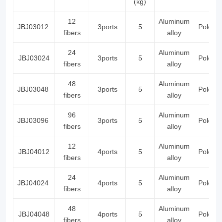
(kg)
12
Aluminum
JBJ03012
3ports
5
Pole/T
fibers
alloy
24
Aluminum
JBJ03024
3ports
5
Pole/T
fibers
alloy
48
Aluminum
JBJ03048
3ports
5
Pole/T
fibers
alloy
96
Aluminum
JBJ03096
3ports
5
Pole/T
fibers
alloy
12
Aluminum
JBJ04012
4ports
5
Pole/T
fibers
alloy
24
Aluminum
JBJ04024
4ports
5
Pole/T
fibers
alloy
48
Aluminum
JBJ04048
4ports
5
Pole/T
fibers
alloy