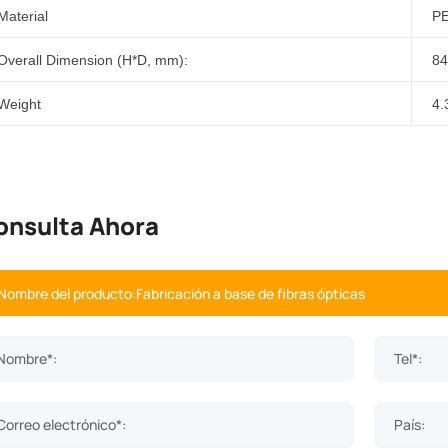
Material
P
Overall
D
imension (
H
*
D
,
mm):
84
Weight
4
.
onsulta Ahora
Nombre*:
Tel*:
Correo electrónico*:
País: