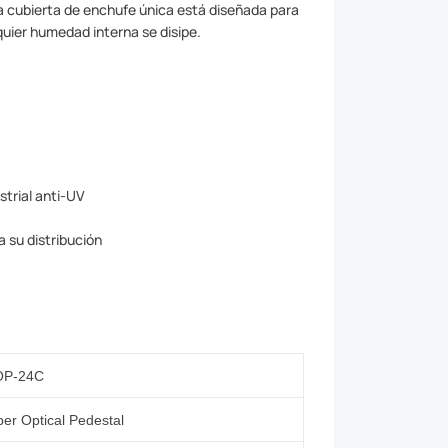
La cubierta de enchufe única está diseñada para
quier humedad interna se disipe.
strial anti-UV
.
a su distribución
OP
-24
C
ber Optical Pedestal