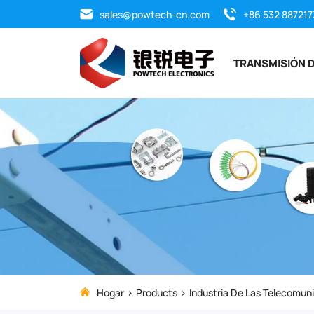
Fiber
sales@powtech-cn.com
+86 532 887217
Optical
TRANSMISIÓN D
Pedestal
provides
a
secure,
above-
ground
access
Hogar
Products
Industria De Las Telecomun