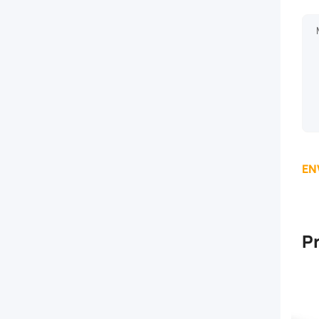
free
breathing
to
minimize
condensation
EN
and
allow
P
any
internal