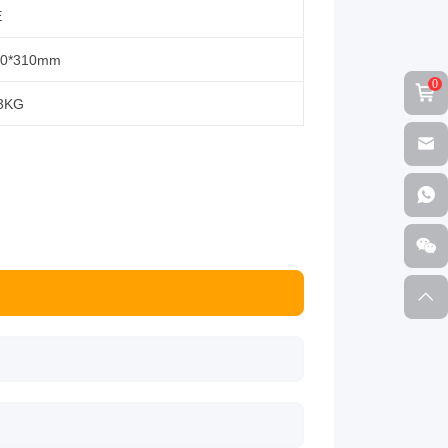
E
0*
3
10
mm
0
3
KG