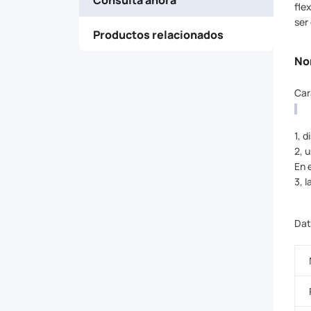
and
fle
ser
Productos relacionados
offer
No
configuration
Car
flexibility
1, 
to
2, 
En 
suit
3, 
the
Dat
needs
of