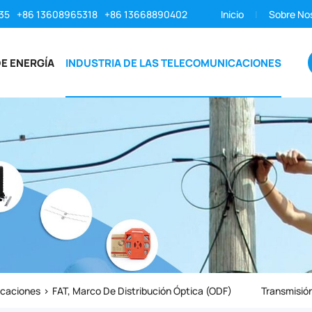
35
+86 13608965318
+86 13668890402
Inicio
Sobre No
E ENERGÍA
INDUSTRIA DE LAS TELECOMUNICACIONES
icaciones
FAT, Marco De Distribución Óptica (ODF)
Transmisión