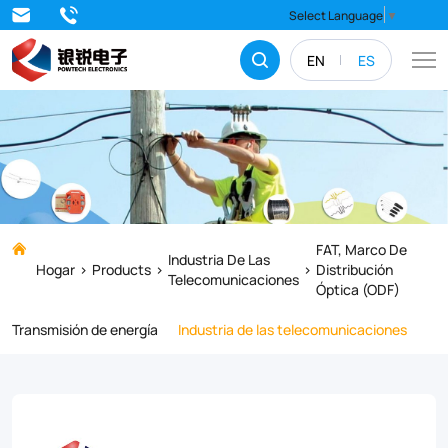
32
Select Language
▼
and
EN
ES
48
port
Fiber
Splitter
Distribution
Box
FAT, Marco De
Industria De Las
Hogar
Products
Distribución
is
Telecomunicaciones
Óptica (ODF)
used
Transmisión de energía
Industria de las telecomunicaciones
as
a
termination