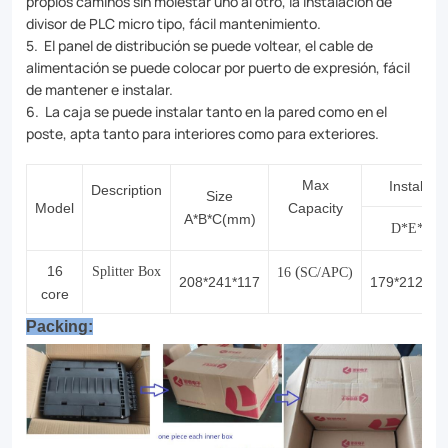
propios caminos sin molestar uno al otro, la instalación de
divisor de PLC micro tipo, fácil mantenimiento.
5. El panel de distribución se puede voltear, el cable de
alimentación se puede colocar por puerto de expresión, fácil
de mantener e instalar.
6. La caja se puede instalar tanto en la pared como en el
poste, apta tanto para interiores como para exteriores.
Max
Installati
Description
Size
Model
Capacity
A*B*C(mm)
D*E*F
16
(
Splitter Box
16
SC/APC)
208*241*117
179*212*12
core
Packing: