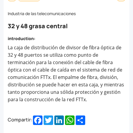
communication
network
Industria de las telecomunicaciones
system.
32 y 48 grasa central
The
introduction:
fiber
La caja de distribución de divisor de fibra óptica de
splicing,
32 y 48 puertos se utiliza como punto de
splitting,
terminación para la conexión del cable de fibra
distribution
óptica con el cable de caída en el sistema de red de
comunicación FTTx. El empalme de fibra, división,
can
distribución se puede hacer en esta caja, y mientras
be
tanto proporciona una sólida protección y gestión
done
para la construcción de la red FTTx.
in
Facebook
Twitter
LinkedIn
WhatsApp
Share
Compartir:
this
box,