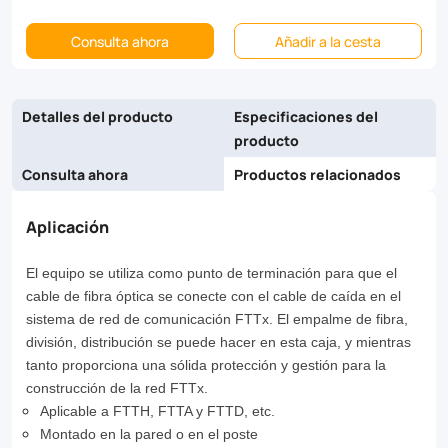
and
Consulta ahora
Añadir a la cesta
meanwhile
it
Detalles del producto
Especificaciones del
provides
producto
solid
Consulta ahora
Productos relacionados
protection
Aplicación
and
management
El equipo se utiliza como punto de terminación para que el
for
cable de fibra óptica se conecte con el cable de caída en el
sistema de red de comunicación FTTx. El empalme de fibra,
the
división, distribución se puede hacer en esta caja, y mientras
FTTx
tanto proporciona una sólida protección y gestión para la
construcción de la red FTTx.
network
Aplicable a FTTH, FTTA y FTTD, etc.
building.
Montado en la pared o en el poste