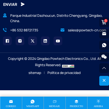
ENVIAR
Parque Industrial Dazhoucun, Distrito Chengyang, Qingdao,
China.
0
+86 532 88721735
sales@powtech-cn.com
Copyright © 2024 Qingdao Powtech Electronics Co., Ltd. All
Rights Reserved.
sitemap
|
Política de privacidad
CORREO
WHATSAPP
MENSAJE
PRODUCTO
ARRIBA