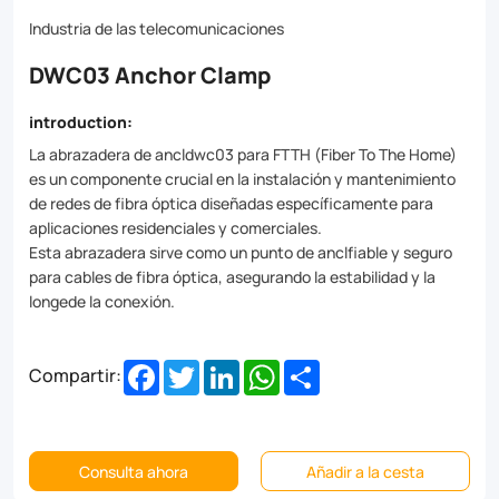
and
Industria de las telecomunicaciones
long-
DWC03 Anchor Clamp
lasting
durability
introduction:
make
La abrazadera de ancldwc03 para FTTH (Fiber To The Home)
es un componente crucial en la instalación y mantenimiento
it
de redes de fibra óptica diseñadas específicamente para
the
aplicaciones residenciales y comerciales.
Esta abrazadera sirve como un punto de anclfiable y seguro
perfect
para cables de fibra óptica, asegurando la estabilidad y la
choice
longede la conexión.
for
Facebook
Twitter
LinkedIn
WhatsApp
Share
residential
Compartir:
and
commercial
Consulta ahora
Añadir a la cesta
FTTH