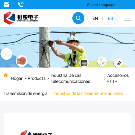
Upgrade
Select Language
▼
your
EN
ES
FTTH
network
with
the
DWC03
Anchor
Industria De Las
Accesorios
Hogar
Products
Telecomunicaciones
FTTH
Clamp,
Transmisión de energía
Industria de las telecomunicaciones
a
high-
strength,
weather-