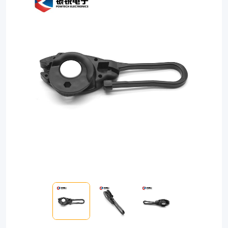
resistant
clamp
designed
to
securely
anchor
fiber
optic
cables.
Easy
installation,
universal
compatibility,