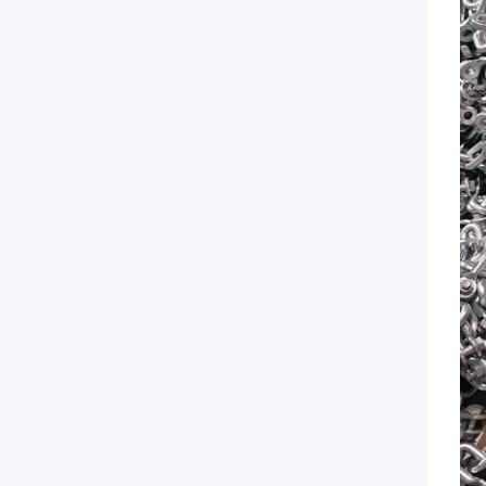
medium-
thick
steel
plate
through
stamping
&
shearing
processing.