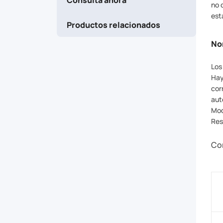
only
no 
est
Productos relacionados
change
No
the
Los
length
Hay
cor
of
aut
Mod
Res
assembly
Cor
parts,
and
not