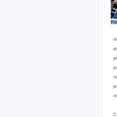
Per
P
e
ai
p
p
n
pr
m
D
C