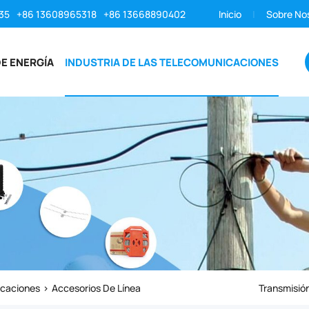
35
+86 13608965318
+86 13668890402
Inicio
Sobre No
E ENERGÍA
INDUSTRIA DE LAS TELECOMUNICACIONES
icaciones
Accesorios De Línea
Transmisión