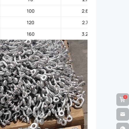
100
2.6
120
2.7
160
3.2
0