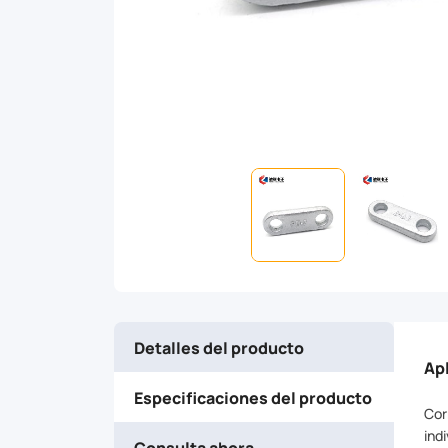
connecting
single
strap
to
double
strap,
as
Detalles del producto
it
Ap
Especificaciones del producto
just
Cor
ind
Consulta ahora