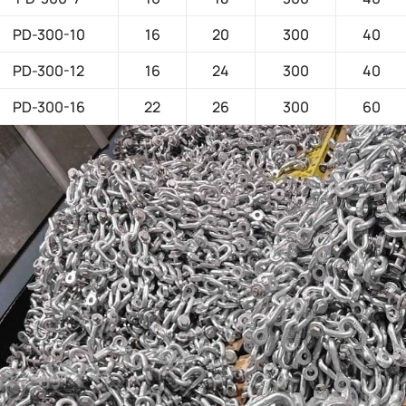
PD-300-10
16
20
300
40
PD-300-12
16
24
300
40
PD-300-16
22
26
300
60