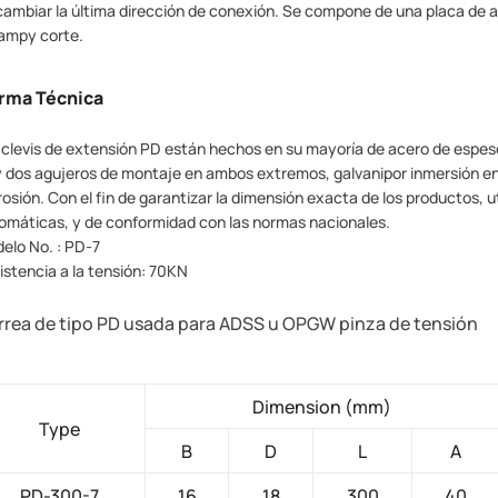
cambiar la última dirección de conexión. Se compone de una placa de a
ampy corte.
rma Técnica
 clevis de extensión PD están hechos en su mayoría de acero de espe
 dos agujeros de montaje en ambos extremos, galvanipor inmersión en c
rosión. Con el fin de garantizar la dimensión exacta de los productos,
omáticas, y de conformidad con las normas nacionales.
elo No. : PD-7
istencia a la tensión: 70KN
rea de tipo PD usada para ADSS u OPGW pinza de tensión
Dimension (mm)
Type
B
D
L
A
PD-300-7
16
18
300
40