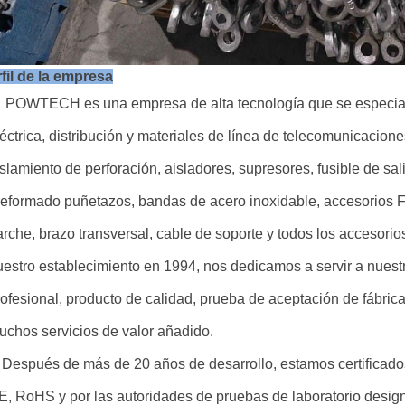
fil de la empresa
OWTECH es una empresa de alta tecnología que se especiali
léctrica, distribución y materiales de línea de telecomunicacio
slamiento de perforación, aisladores, supresores, fusible de sal
reformado puñetazos, bandas de acero inoxidable, accesorios 
arche, brazo transversal, cable de soporte y todos los accesorio
uestro establecimiento en 1994, nos dedicamos a servir a nuestro
ofesional, producto de calidad, prueba de aceptación de fábrica,
uchos servicios de valor añadido.
espués de más de 20 años de desarrollo, estamos certificad
E, RoHS y por las autoridades de pruebas de laboratorio designa