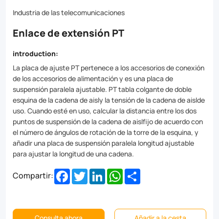
string
Industria de las telecomunicaciones
and
Enlace de extensión PT
tensile
insulator
introduction:
string
La placa de ajuste PT pertenece a los accesorios de conexión
de los accesorios de alimentación y es una placa de
use.
suspensión paralela ajustable. PT tabla colgante de doble
When
esquina de la cadena de aisly la tensión de la cadena de aislde
uso. Cuando esté en uso, calcular la distancia entre los dos
in
puntos de suspensión de la cadena de aislfijo de acuerdo con
use,
el número de ángulos de rotación de la torre de la esquina, y
añadir una placa de suspensión paralela longitud ajustable
calculate
para ajustar la longitud de una cadena.
the
Facebook
Twitter
LinkedIn
WhatsApp
Share
Compartir:
distance
between
the
Consulta ahora
Añadir a la cesta