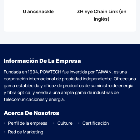
n
Enlace al PD
Enlace de extensión de PH
Información De La Empresa
Fundada en 1994, POWTECH fue invertida por TAlWAN, es una
corporación internacional de propiedad independiente. Ofrece una
gama establecida y eficaz de productos de suministro de energía
y fibra óptica; y vende a una amplia gama de industrias de
telecomunicaciones y energía.
Acerca De Nosotros
Perfil de la empresa
Culture
Certificación
Red de Marketing