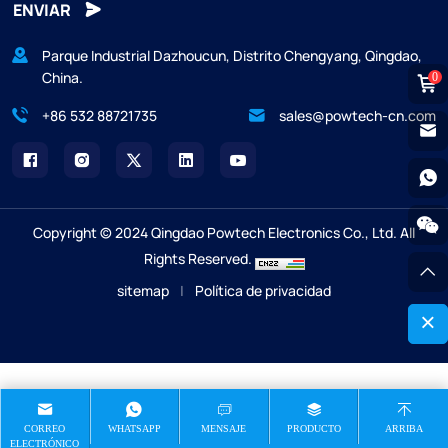
ENVIAR
Parque Industrial Dazhoucun, Distrito Chengyang, Qingdao,
China.
0
+86 532 88721735
sales@powtech-cn.com
Copyright © 2024 Qingdao Powtech Electronics Co., Ltd. All
Rights Reserved.
sitemap
|
Política de privacidad
CORREO
WHATSAPP
MENSAJE
PRODUCTO
ARRIBA
ELECTRÓNICO