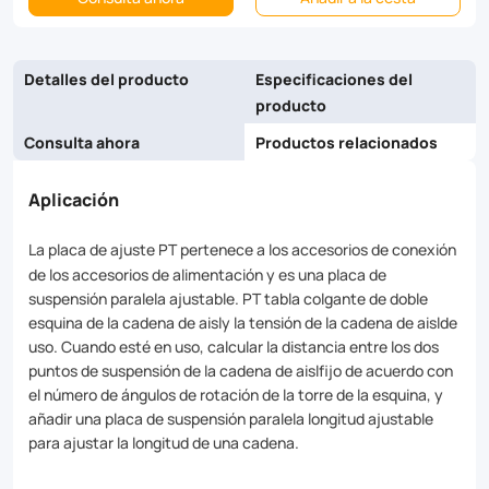
two
suspension
Detalles del producto
Especificaciones del
points
producto
of
Consulta ahora
Productos relacionados
the
Aplicación
fixed
insulator
La placa de ajuste PT pertenece a los accesorios de conexión
de los accesorios de alimentación y es una placa de
string
suspensión paralela ajustable. PT tabla colgante de doble
according
esquina de la cadena de aisly la tensión de la cadena de aislde
uso. Cuando esté en uso, calcular la distancia entre los dos
to
puntos de suspensión de la cadena de aislfijo de acuerdo con
el número de ángulos de rotación de la torre de la esquina, y
the
añadir una placa de suspensión paralela longitud ajustable
number
para ajustar la longitud de una cadena.
of