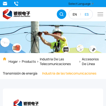
The
Select Language
▼
PT
EN
ES
adjustment
board
belongs
to
the
connection
Industria De Las
Accesorios
Hogar
Products
Telecomunicaciones
De Línea
fittings
Transmisión de energía
Industria de las telecomunicaciones
in
the
power
fittings,