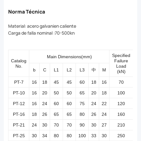
rotation
Norma Técnica
angles
Material: acero galvanien caliente
of
Carga de falla nominal :70-500kn
the
corner
Specified
Main Dimensions(mm)
tower,
Catalog
Failure
No.
Load
and
b
C
L1
L2
L3
中
M
(kN)
add
PT-7
16
18
45
45
60
18
16
70
an
PT-10
16
20
50
50
65
20
18
100
adjustable
PT-12
16
24
60
60
75
24
22
120
length
PT-16
18
26
65
65
80
26
24
160
parallel
PT-21
24
30
70
70
90
30
27
210
hanging
PT-25
30
34
80
80
100
33
30
250