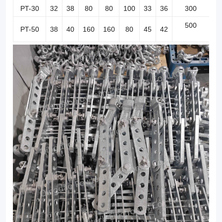
plate
PT-30
32
38
80
80
100
33
36
300
to
500
PT-50
38
40
160
160
80
45
42
adjust
the
length
of
one
string.