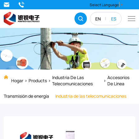
Cable
Select Language
▼
Storage
EN
ES
is
used
in
collecting
reserved
optical
Industria De Las
Accesorios
Hogar
Products
Telecomunicaciones
De Línea
cable
Transmisión de energía
Industria de las telecomunicaciones
on
the
connecting
tower(pole),