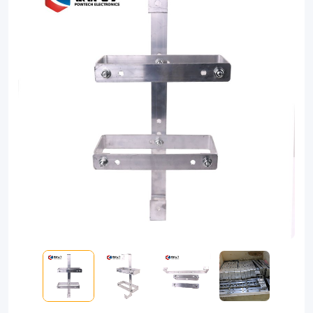
on
strain
tower(pole)
generally.
The
cable
storage
assembly
shall
be
used
together
with