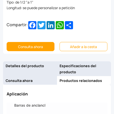
Ideal
Tipo: de 1/2 "a 1"
for
Longitud: se puede personalizar a petición
bridges,
Facebook
Twitter
LinkedIn
WhatsApp
Share
Compartir:
buildings,
and
more.
Consulta ahora
Añadir a la cesta
Order
now
Detalles del producto
Especificaciones del
for
producto
fast
Consulta ahora
Productos relacionados
shipping
Aplicación
and
expert
Barras de anclancl
support!