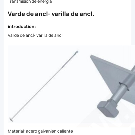
tensile
Transmisión de energía
anchor
Varde de ancl- varilla de ancl.
rods
introduction:
provide
Varde de ancl- varilla de ancl.
a
secure
foundation
for
a
wide
range
of
applications.
Material: acero galvanien caliente