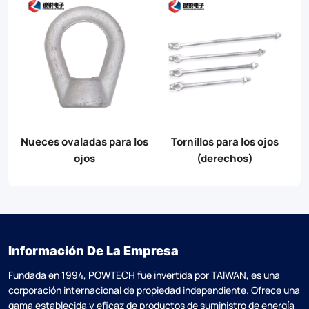
 ojos
Pernos de ojo del hombro
Pernos ovalados para los
forjados
ojos
Información De La Empresa
Fundada en 1994, POWTECH fue invertida por TAlWAN, es una
corporación internacional de propiedad independiente. Ofrece una
gama establecida y eficaz de productos de suministro de energía