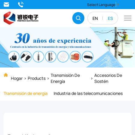
Strengthen
Select Language
▼
your
EN
ES
construction
projects
with
our
premium-
quality
Transmisión De
Accesorios De
Hogar
Products
Energía
Sostén
anchor
Transmisión de energía
Industria de las telecomunicaciones
rods.
Our
durable,
high-