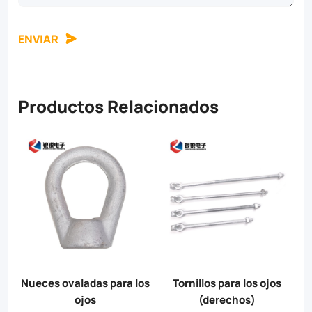
ENVIAR
Productos Relacionados
jos
Pernos de ojo del hombro
Pernos ovalados para los
forjados
ojos