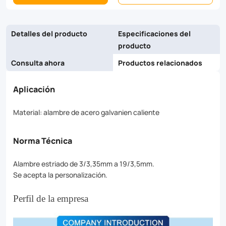
applications.
Order
Detalles del producto
Especificaciones del
now
producto
and
Consulta ahora
Productos relacionados
experience
Aplicación
the
difference!
Material: alambre de acero galvanien caliente
Norma Técnica
Alambre estriado de 3/3,35mm a 19/3,5mm.
Se acepta la personalización.
Perfil de la empresa