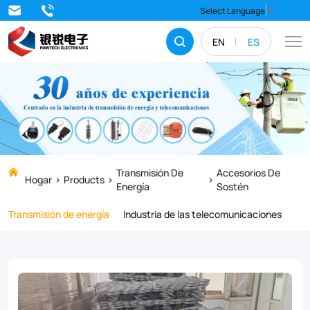
Ensure
Select Language
▼
the
EN
ES
stability
and
safety
of
your
power
Transmisión De
Accesorios De
Hogar
Products
Energía
Sostén
lines
Transmisión de energía
Industria de las telecomunicaciones
and
towers
with
our