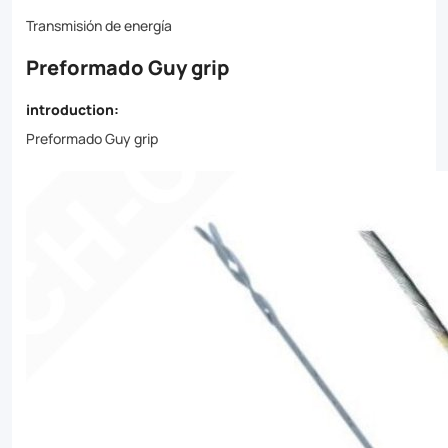
easy
Transmisión de energía
installation,
Preformado Guy grip
these
grips
introduction:
provide
Preformado Guy grip
reliable
support
and
corrosion
resistance.
Available
in
customizable
options