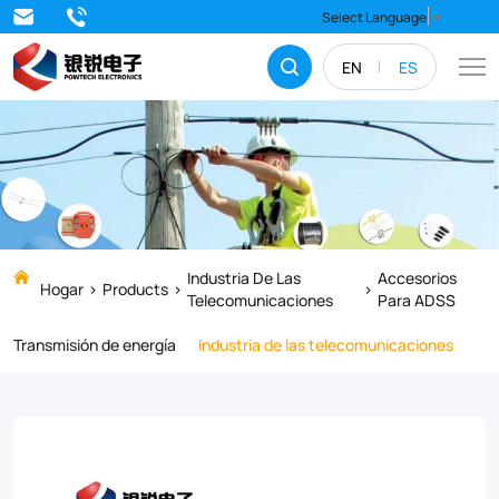
J-
Select Language
▼
Extension
EN
ES
Arm
is
the
ideal
solution
for
Industria De Las
Accesorios
Hogar
Products
Telecomunicaciones
Para ADSS
securing
Transmisión de energía
Industria de las telecomunicaciones
self-
supporting
fiber
optic