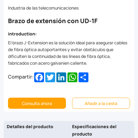
from
Industria de las telecomunicaciones
hot-
Brazo de extensión con UD-1F
dip
galvanized
introduction:
steel.
El brazo J-Extension es la solución ideal para asegurar cables
de fibra óptica autoportantes y evitar obstáculos que
dificulten la continuidad de las líneas de fibra óptica,
fabricados con acero galvanien caliente.
Facebook
Twitter
LinkedIn
WhatsApp
Share
Compartir:
Consulta ahora
Añadir a la cesta
Detalles del producto
Especificaciones del
producto