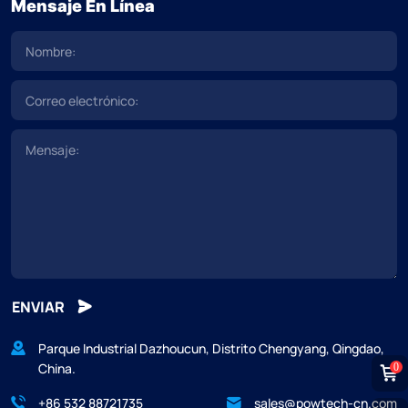
Mensaje En Línea
ENVIAR
Parque Industrial Dazhoucun, Distrito Chengyang, Qingdao,
China.
0
+86 532 88721735
sales@powtech-cn.com