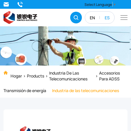
Select Language
▼
During
EN
ES
the
tensioning
of
the
cable,
it
Industria De Las
Accesorios
Hogar
Products
Telecomunicaciones
Para ADSS
may
Transmisión de energía
Industria de las telecomunicaciones
be
positioned
in
the