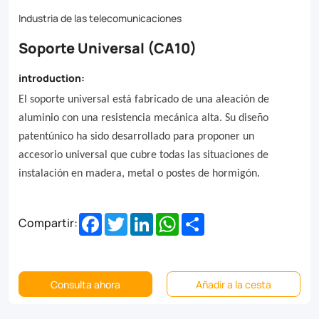
covering
Industria de las telecomunicaciones
all
Soporte Universal (CA10)
installation
situations
introduction:
on
El soporte universal está fabricado de una aleación de
wooden,
aluminio con una resistencia mecánica alta. Su diseño
patentúnico ha sido desarrollado para proponer un
metal
accesorio universal que cubre todas las situaciones de
or
instalación en madera, metal o postes de hormigón.
concrete
poles.
Facebook
Twitter
LinkedIn
WhatsApp
Share
Compartir:
Consulta ahora
Añadir a la cesta