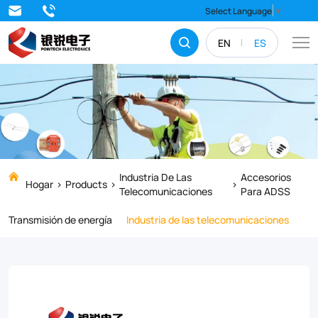
The
Select Language
▼
universal
EN
ES
pole
bracket
is
manufactured
from
aluminum
Industria De Las
Accesorios
Hogar
Products
Telecomunicaciones
Para ADSS
alloy
Transmisión de energía
Industria de las telecomunicaciones
with
correspondingly
high
mechanical