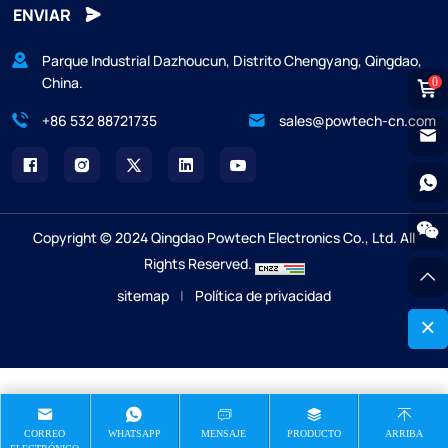
ENVIAR
Parque Industrial Dazhoucun, Distrito Chengyang, Qingdao,
China.
0
+86 532 88721735
sales@powtech-cn.com
Copyright © 2024 Qingdao Powtech Electronics Co., Ltd. All
Rights Reserved.
sitemap
|
Política de privacidad
CORREO
WHATSAPP
MENSAJE
PRODUCTO
ARRIBA