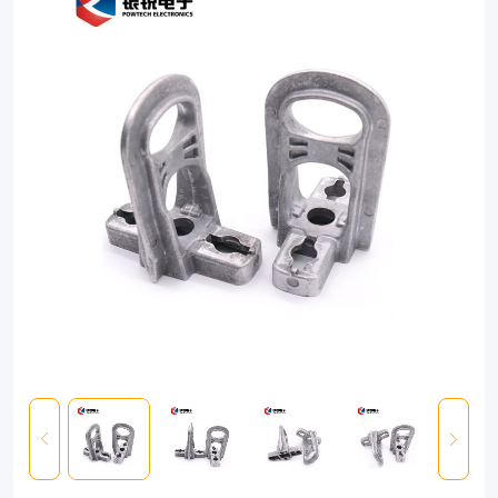
strength.
Its
unique
patented
design
has
been
developed
to
propose
a
universal
fitting