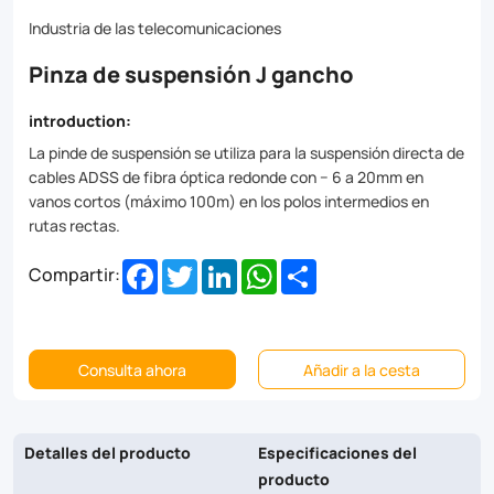
poles
Industria de las telecomunicaciones
on
Pinza de suspensión J gancho
straight
routes.
introduction:
La pinde de suspensión se utiliza para la suspensión directa de
cables ADSS de fibra óptica redonde con − 6 a 20mm en
vanos cortos (máximo 100m) en los polos intermedios en
rutas rectas.
Facebook
Twitter
LinkedIn
WhatsApp
Share
Compartir:
Consulta ahora
Añadir a la cesta
Detalles del producto
Especificaciones del
producto