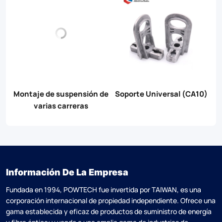
Montaje de suspensión de
Soporte Universal (CA10)
o
varias carreras
Información De La Empresa
Fundada en 1994, POWTECH fue invertida por TAlWAN, es una
corporación internacional de propiedad independiente. Ofrece una
gama establecida y eficaz de productos de suministro de energía
y fibra óptica; y vende a una amplia gama de industrias de