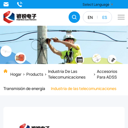
The
Select Language
▼
suspension
EN
ES
clamp
is
used
for
the
direct
Industria De Las
Accesorios
Hogar
Products
Telecomunicaciones
Para ADSS
suspension
Transmisión de energía
Industria de las telecomunicaciones
of
round
fiber
optic