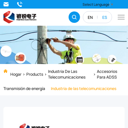
The
Select Language
▼
UPB
EN
ES
bracket
is
manufactured
from
aluminum
alloy
Industria De Las
Accesorios
Hogar
Products
Telecomunicaciones
Para ADSS
with
Transmisión de energía
Industria de las telecomunicaciones
correspondingly
high
mechanical
strength.