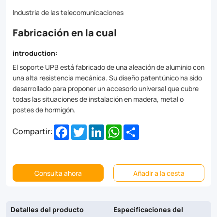
all
Industria de las telecomunicaciones
installation
Fabricación en la cual
situations
on
introduction:
wooden,
El soporte UPB está fabricado de una aleación de aluminio con
una alta resistencia mecánica. Su diseño patentúnico ha sido
metal
desarrollado para proponer un accesorio universal que cubre
or
todas las situaciones de instalación en madera, metal o
postes de hormigón.
concrete
Facebook
Twitter
LinkedIn
WhatsApp
Share
poles.
Compartir:
Consulta ahora
Añadir a la cesta
Detalles del producto
Especificaciones del