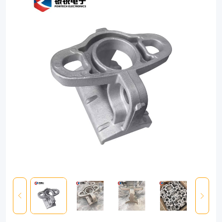
Its
unique
patented
design
has
been
developed
to
propose
a
universal
fitting
covering