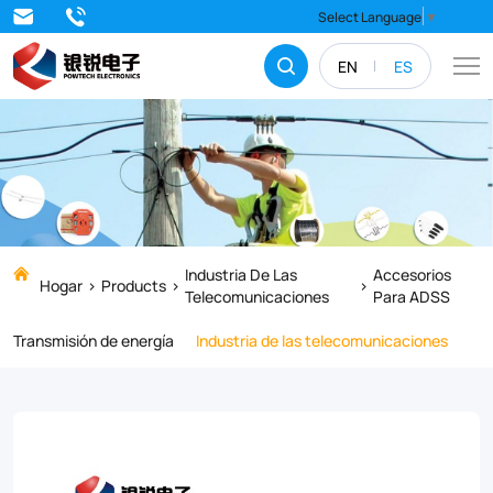
The
Select Language
▼
suspension
EN
ES
sets
is
designed
to
gently,
but
Industria De Las
Accesorios
Hogar
Products
Telecomunicaciones
Para ADSS
firmly
Transmisión de energía
Industria de las telecomunicaciones
support
ADSS
cable.
The