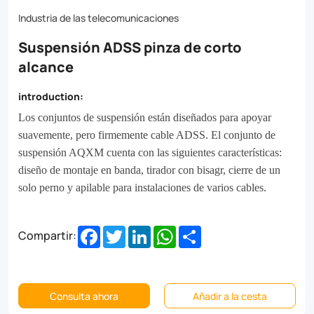
clamping,
Industria de las telecomunicaciones
and
Suspensión ADSS pinza de corto
stackability
alcance
for
multi-
introduction:
cable
Los conjuntos de suspensión están diseñados para apoyar
suavemente, pero firmemente cable ADSS. El conjunto de
installations.
suspensión AQXM cuenta con las siguientes características:
diseño de montaje en banda, tirador con bisagr, cierre de un
solo perno y apilable para instalaciones de varios cables.
Facebook
Twitter
LinkedIn
WhatsApp
Share
Compartir:
Consulta ahora
Añadir a la cesta